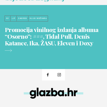
03
LIP
ZAGREB
KLUB MOČVARA
Promocija vinilnog izdanja albuma
“Osorno”: ###, Tidal Pull, Denis
Katanec, Ika, ŽASU, Eleven i Doxy