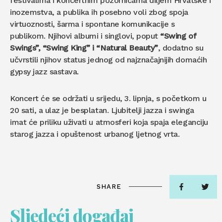
festivalima i koncertnim pozornicama diljem Hrvatske i
inozemstva, a publika ih posebno voli zbog spoja
virtuoznosti, šarma i spontane komunikacije s
publikom. Njihovi albumi i singlovi, poput
“Swing of
Swings”, “Swing King” i “Natural Beauty”
, dodatno su
učvrstili njihov status jednog od najznačajnijih domaćih
gypsy jazz sastava.
Koncert će se održati u srijedu, 3. lipnja, s početkom u
20 sati, a ulaz je besplatan. Ljubitelji jazza i swinga
imat će priliku uživati u atmosferi koja spaja eleganciju
starog jazza i opuštenost urbanog ljetnog vrta.
SHARE
Sljedeći događaj