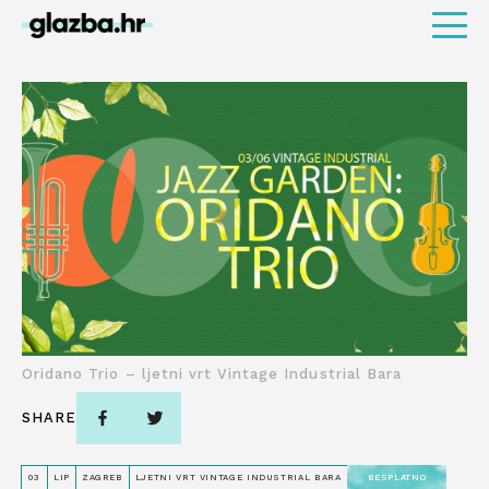
Oridano Trio – ljetni vrt Vintage Industrial Bara
SHARE
03
LIP
ZAGREB
LJETNI VRT VINTAGE INDUSTRIAL BARA
BESPLATNO