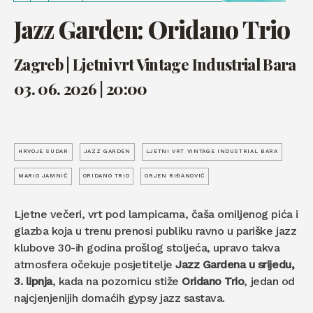
Jazz Garden: Oridano Trio
Zagreb | Ljetni vrt Vintage Industrial Bara
03. 06. 2026 | 20:00
HRVOJE SUDAR
JAZZ GARDEN
LJETNI VRT VINTAGE INDUSTRIAL BARA
MARIO JAMNIĆ
ORIDANO TRIO
ORJEN RIĐANOVIĆ
Ljetne večeri, vrt pod lampicama, čaša omiljenog pića i
glazba koja u trenu prenosi publiku ravno u pariške jazz
klubove 30-ih godina prošlog stoljeća, upravo takva
atmosfera očekuje posjetitelje
Jazz Gardena u srijedu,
3. lipnja
, kada na pozornicu stiže
Oridano Trio
, jedan od
najcjenjenijih domaćih gypsy jazz sastava.