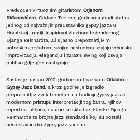
Predvođen virtuoznim gitaristom
Orjenom
Riđanovićem
, Oridano Trio već godinama gradi status
jednog od najvažnijih predstavnika gypsy jazza u
Hrvatskoj i regiji. Inspirirani glazbom legendarnog
Djanga Reinhardta, ali s jasno prepoznatljivim
autorskim pečatom, svojim nastupima spajaju vrhunsku
improvizaciju, eleganciju i zarazni swing koji osvaja
publiku gdje god nastupaju.
Sastav je nastao 2010. godine pod nazivom
Oridano
Gypsy Jazz Band
, a kroz godine je izgradio
prepoznatljiv zvuk temeljen na tradiciji gypsy jazza i
modernom pristupu interpretaciji tog žanra. Njihov
repertoar uključuje autorske skladbe, klasike Djanga
Reinhardta te brojne jazz standarde koji su postali
neizostavan dio gypsy jazz kanona.