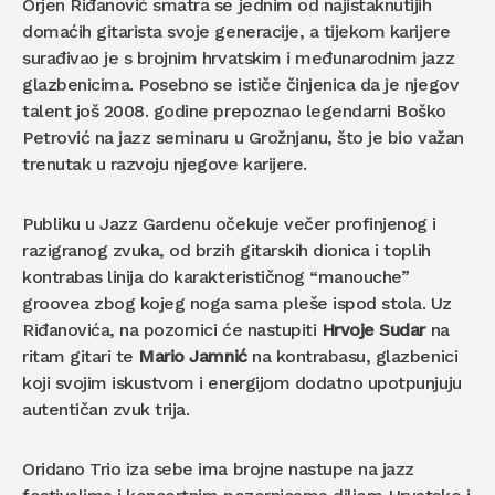
Orjen Riđanović smatra se jednim od najistaknutijih
domaćih gitarista svoje generacije, a tijekom karijere
surađivao je s brojnim hrvatskim i međunarodnim jazz
glazbenicima. Posebno se ističe činjenica da je njegov
talent još 2008. godine prepoznao legendarni Boško
Petrović na jazz seminaru u Grožnjanu, što je bio važan
trenutak u razvoju njegove karijere.
Publiku u Jazz Gardenu očekuje večer profinjenog i
razigranog zvuka, od brzih gitarskih dionica i toplih
kontrabas linija do karakterističnog “manouche”
groovea zbog kojeg noga sama pleše ispod stola. Uz
Riđanovića, na pozornici će nastupiti
Hrvoje Sudar
na
ritam gitari te
Mario Jamnić
na kontrabasu, glazbenici
koji svojim iskustvom i energijom dodatno upotpunjuju
autentičan zvuk trija.
Oridano Trio iza sebe ima brojne nastupe na jazz