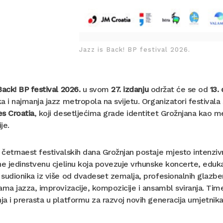
Jazz is Back! BP festival 2026.
Back! BP festival
2026.
u svom
27. izdanju
održat će se od
13.
a i najmanja jazz metropola na svijetu. Organizatori festivala
es Croatia
, koji desetljećima grade identitet Grožnjana kao 
je.
četrnaest festivalskih dana Grožnjan postaje mjesto intenzivn
ne jedinstvenu cjelinu koja povezuje vrhunske koncerte, eduka
sudionika iz više od dvadeset zemalja, profesionalnih glazben
ama jazza, improvizacije, kompozicije i ansambl sviranja. Tim
a i prerasta u platformu za razvoj novih generacija umjetnika