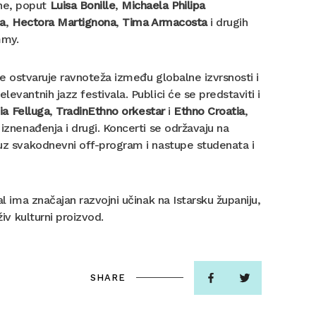
ene, poput
Luisa Bonille
,
Michaela Philipa
ja
,
Hectora Martignona
,
Tima Armacosta
i drugih
mmy.
 se ostvaruje ravnoteža između globalne izvrsnosti i
evantnih jazz festivala. Publici će se predstaviti i
ia Felluga
,
TradinEthno orkestar
i
Ethno Croatia
,
znenađenja i drugi. Koncerti se održavaju na
 uz svakodnevni off-program i nastupe studenata i
al ima značajan razvojni učinak na Istarsku županiju,
živ kulturni proizvod.
SHARE