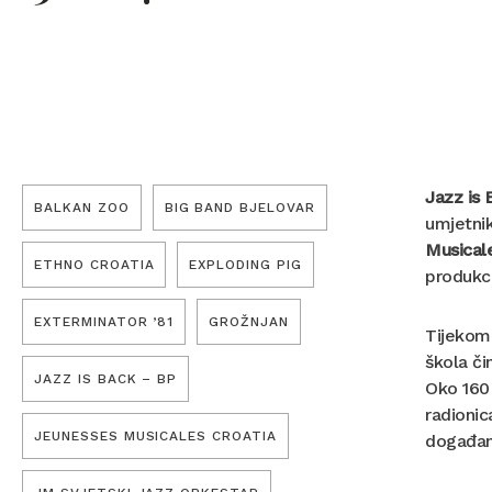
Jazz is 
BALKAN ZOO
BIG BAND BJELOVAR
umjetnik
Musical
ETHNO CROATIA
EXPLODING PIG
produkci
EXTERMINATOR ’81
GROŽNJAN
Tijekom 
škola či
JAZZ IS BACK – BP
Oko 160 
radionic
JEUNESSES MUSICALES CROATIA
događanj