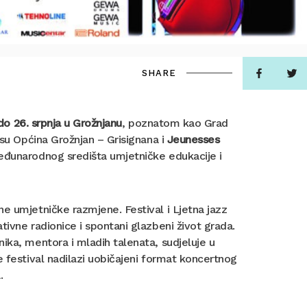
SHARE
 do 26. srpnja u Grožnjanu
, poznatom kao Grad
 su Općina Grožnjan – Grisignana i
Jeunesses
međunarodnog središta umjetničke edukacije i
e umjetničke razmjene. Festival i Ljetna jazz
tivne radionice i spontani glazbeni život grada.
ika, mentora i mladih talenata, sudjeluje u
e festival nadilazi uobičajeni format koncertnog
.