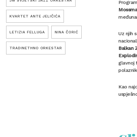
JM SVJETSKI JAZZ ORKESTAR
Program
Mossma
KVARTET ANTE JELIČIĆA
međunar
LETIZIA FELLUGA
NINA ČORIĆ
Uz njih 
nacional
Balkan 
TRADINETHNO ORKESTAR
Explodi
glavnoj 
polazni
Kao najd
uspješno