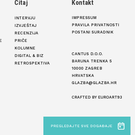
j
Čitaj
Kontakt
IMPRESSUM
INTERVJU
PRAVILA PRIVATNOSTI
IZVJEŠTAJ
POSTANI SURADNIK
RECENZIJA
E
PRIČE
KOLUMNE
CANTUS D.O.O.
DIGITAL & BIZ
BARUNA TRENKA 5
RETROSPEKTIVA
10000 ZAGREB
HRVATSKA
GLAZBA@GLAZBA.HR
CRAFTED BY
EUROART93
PREGLEDAJTE SVE DOGAĐAJE