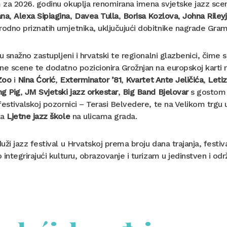
 za 2026. godinu okuplja renomirana imena svjetske jazz sc
na
,
Alexa Sipiagina
,
Davea Tulla
,
Borisa Kozlova
,
Johna Riley
odno priznatih umjetnika, uključujući dobitnike nagrade Gra
su snažno zastupljeni i hrvatski te regionalni glazbenici, čime
ne scene te dodatno pozicionira Grožnjan na europskoj karti rel
Zoo
i
Nina Ćorić
,
Exterminator ’81
,
Kvartet Ante Jeličića
,
Letiz
ng Pig
,
JM Svjetski jazz orkestar
,
Big Band Bjelovar
s gostom i
festivalskoj pozornici – Terasi Belvedere, te na Velikom trgu
ka
Ljetne jazz škole
na ulicama grada.
uži jazz festival u Hrvatskoj prema broju dana trajanja, festiv
 integrirajući kulturu, obrazovanje i turizam u jedinstven i odr