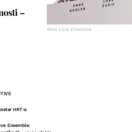
nosti –
More Love Ensemble
TIVE
kestar HRT-a
ove Ensemble
: