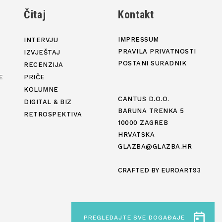
j
Čitaj
Kontakt
IMPRESSUM
INTERVJU
PRAVILA PRIVATNOSTI
IZVJEŠTAJ
POSTANI SURADNIK
RECENZIJA
E
PRIČE
KOLUMNE
CANTUS D.O.O.
DIGITAL & BIZ
BARUNA TRENKA 5
RETROSPEKTIVA
10000 ZAGREB
HRVATSKA
GLAZBA@GLAZBA.HR
CRAFTED BY
EUROART93
PREGLEDAJTE SVE DOGAĐAJE