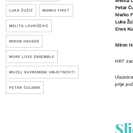
Melita L
Petar Ću
LUKA ŽUŽIĆ
MARKO FIRST
Marko Fi
Luka Žu
MELITA LOVRIČEVIĆ
Enos Ku
MIRON HAUSER
Miron H
MORE LOVE ENSEMBLE
HRT zad
MUZEJ SUVREMENE UMJETNOSTI
Ulaznice
prije po
PETAR ĆULIBRK
Sl