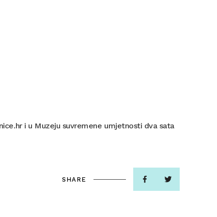
aznice.hr i u Muzeju suvremene umjetnosti dva sata
SHARE