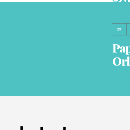
29
Pap
Orl