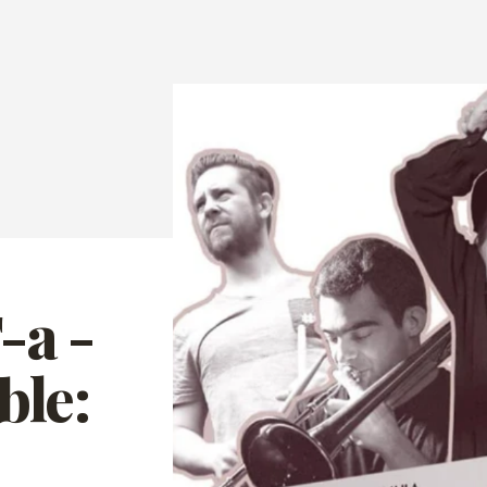
-a -
ble: