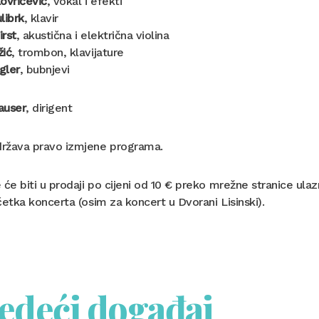
ovričević
, vokal i efekti
librk
, klavir
rst
, akustična i električna violina
žić
, trombon, klavijature
gler
, bubnjevi
auser
, dirigent
ržava pravo izmjene programa.
 će biti u prodaji po cijeni od 10 € preko mrežne stranice ul
četka koncerta (osim za koncert u Dvorani Lisinski).
jedeći događaj