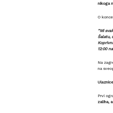
nikoga n
O konce
”Mi svak
Šalatu, 
Koprivni
12:00 na
Na zagr
na sveop
Ulaznice
Prvi ogr
zaliha, 