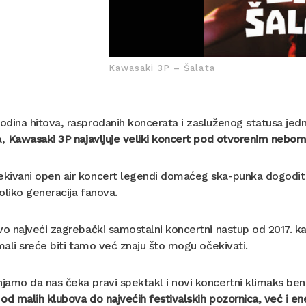
Kawasaki 3P – Šalata
dina hitova, rasprodanih koncerata i zasluženog statusa jedn
a,
Kawasaki 3P
najavljuje veliki koncert pod otvorenim nebo
kivani open air koncert legendi domaćeg ska-punka dogodit
oliko generacija fanova.
vo najveći zagrebački samostalni koncertni nastup od 2017. 
imali sreće biti tamo već znaju što mogu očekivati.
amo da nas čeka pravi spektakl i novi koncertni klimaks ben
m
od malih klubova do najvećih festivalskih pozornica, već i e