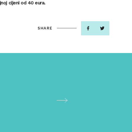
noj cijeni od 40 eura.
SHARE