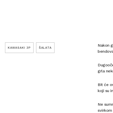
Nakon go
KAWASAKI 3P
ŠALATA
bendov
Dugooče
grla nek
Bit će o
koji su 
Ne sumnj
svirko