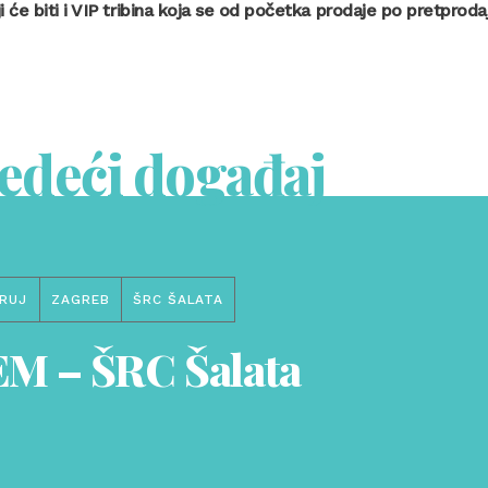
i će biti i VIP tribina koja se od početka prodaje po pretprodaj
jedeći događaj
RUJ
ZAGREB
ŠRC ŠALATA
M – ŠRC Šalata