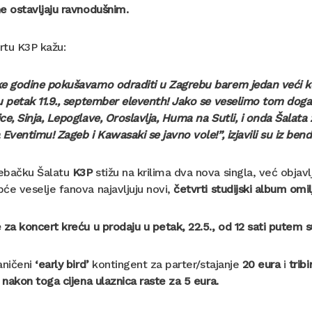
e ostavljaju ravnodušnim.
rtu K3P kažu:
e godine pokušavamo odraditi u Zagrebu barem jedan veći kon
u petak 11.9., september eleventh! Jako se veselimo tom doga
ce, Sinja, Lepoglave, Oroslavlja, Huma na Sutli, i onda Šalata 
 Eventimu! Zageb i Kawasaki se javno vole!”, izjavili su iz ben
ebačku Šalatu
K3P
stižu na krilima dva nova singla, već objav
će veselje fanova najavljuju novi,
četvrti studijski album omil
 za koncert kreću u prodaju u petak, 22.5., od 12 sati putem 
aničeni
‘early bird’
kontingent za parter/stajanje
20 eura
i
trib
a nakon toga cijena ulaznica raste za 5 eura.