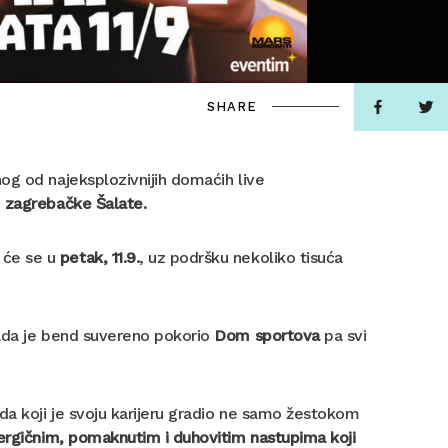
SHARE
og od najeksplozivnijih domaćih live
m zagrebačke Šalate.
 će se u
petak, 11.9.
, uz podršku nekoliko tisuća
kada je bend suvereno pokorio
Dom sportova
pa svi
da koji je svoju karijeru gradio ne samo žestokom
nergičnim, pomaknutim i duhovitim nastupima koji