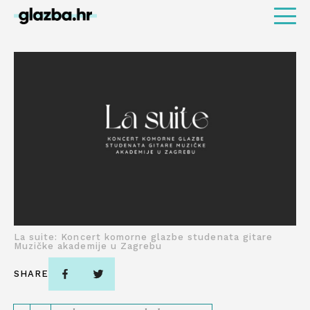
La suite: Koncert komorne glazbe studenata gitare
Muzičke akademije u Zagrebu
SHARE