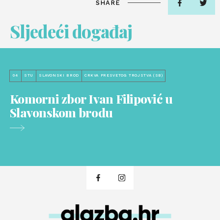
SHARE
Sljedeći događaj
04
STU
SLAVONSKI BROD
CRKVA PRESVETOG TROJSTVA (SB)
Komorni zbor Ivan Filipović u
Slavonskom brodu