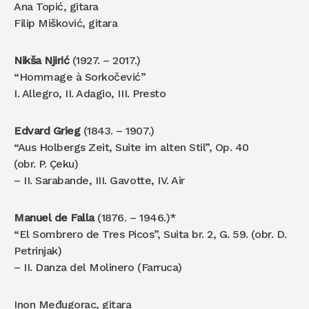
Ana Topić, gitara
Filip Mišković, gitara
Nikša Njirić
(1927. – 2017.)
“Hommage à Sorkočević”
I. Allegro, II. Adagio, III. Presto
Edvard Grieg
(1843. – 1907.)
“Aus Holbergs Zeit, Suite im alten Stil”, Op. 40
(obr. P. Çeku)
– II. Sarabande, III. Gavotte, IV. Air
Manuel de Falla
(1876. – 1946.)*
“El Sombrero de Tres Picos”, Suita br. 2, G. 59. (obr. D.
Petrinjak)
– II. Danza del Molinero (Farruca)
Inon Međugorac, gitara