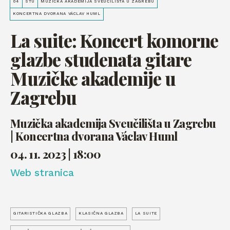
04
STU
MUZIČKA AKADEMIJA SVEUČILIŠTA U ZAGREBU
KONCERTNA DVORANA VÁCLAV HUML
La suite: Koncert komorne
glazbe studenata gitare
Muzičke akademije u
Zagrebu
Muzička akademija Sveučilišta u Zagrebu
| Koncertna dvorana Václav Huml
04. 11. 2023 | 18:00
Web stranica
GITARISTIČKA GLAZBA
KLASIČNA GLAZBA
LA SUITE