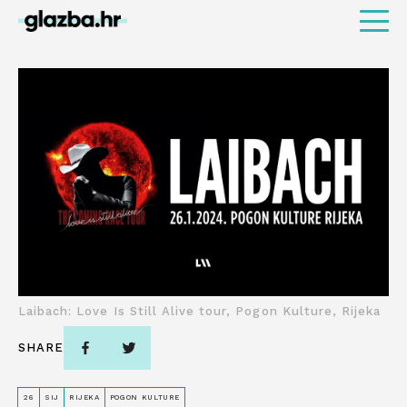
Laibach: Love Is Still Alive tour, Pogon Kulture, Rijeka
SHARE
26
SIJ
RIJEKA
POGON KULTURE