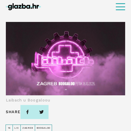
Laibach u Boogaloou
SHARE
16
LIS
ZAGREB
BOOGALOO