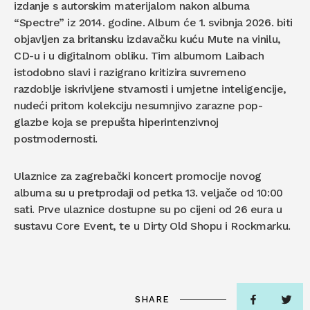
izdanje s autorskim materijalom nakon albuma
“Spectre” iz 2014. godine. Album će 1. svibnja 2026. biti
objavljen za britansku izdavačku kuću Mute na vinilu,
CD-u i u digitalnom obliku. Tim albumom Laibach
istodobno slavi i razigrano kritizira suvremeno
razdoblje iskrivljene stvarnosti i umjetne inteligencije,
nudeći pritom kolekciju nesumnjivo zarazne pop-
glazbe koja se prepušta hiperintenzivnoj
postmodernosti.
Ulaznice za zagrebački koncert promocije novog
albuma su u pretprodaji od petka 13. veljače od 10:00
sati. Prve ulaznice dostupne su po cijeni od 26 eura u
sustavu Core Event, te u Dirty Old Shopu i Rockmarku.
SHARE