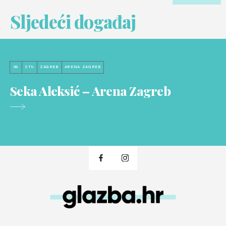
Sljedeći događaj
06
STU
ZAGREB
ARENA ZAGREB
Seka Aleksić – Arena Zagreb