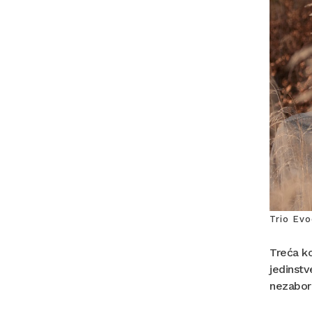
Trio Evo
Treća k
jedinstv
nezabora