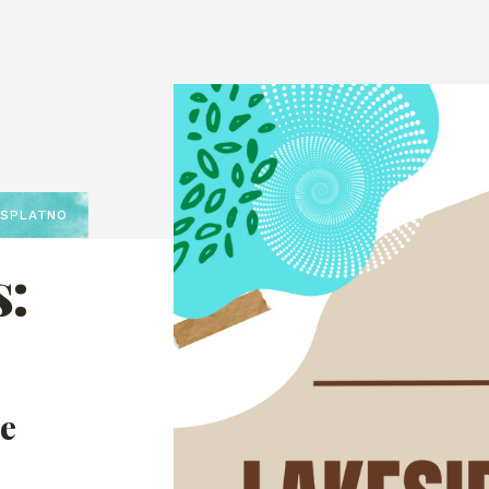
ESPLATNO
s:
ce