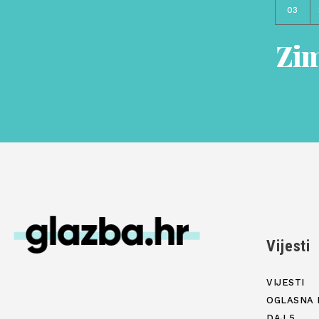
03
Zim
Vijesti
VIJESTI
OGLASNA 
DAJ 5