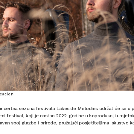
cacion
oncertna sezona festivala Lakeside Melodies održat će se u 
eni festival, koji je nastao 2022. godine u koprodukciji umjetn
van spoj glazbe i prirode, pružajući posjetiteljima iskustvo k