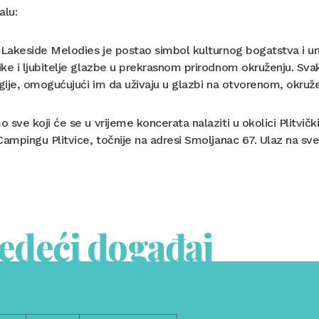
alu:
 Lakeside Melodies je postao simbol kulturnog bogatstva i um
ke i ljubitelje glazbe u prekrasnom prirodnom okruženju. Svake 
egije, omogućujući im da uživaju u glazbi na otvorenom, okruže
 sve koji će se u vrijeme koncerata nalaziti u okolici Plitvič
Campingu Plitvice, točnije na adresi Smoljanac 67. Ulaz na sv
jedeći događaj