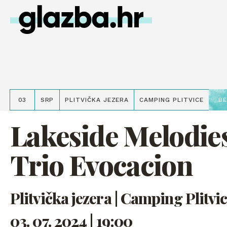
03
SRP
PLITVIČKA JEZERA
CAMPING PLITVICE
B
Lakeside Melodie
Trio Evocacion
Plitvička jezera | Camping Plitvi
03. 07. 2024 | 19:00