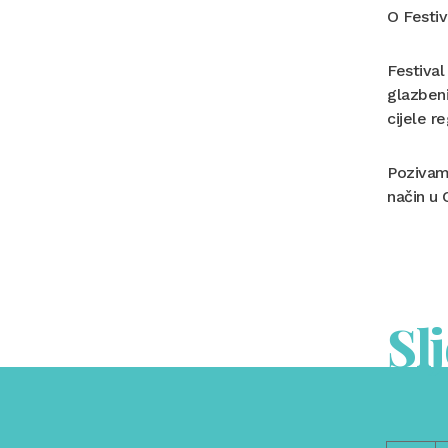
O Festiv
Festival
glazbeni
cijele r
Pozivamo
način u 
Sl