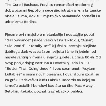
The Cure i Bauhaus. Pravi su romantičari modernog
doba očarani ljepotom secesije, istraživanjem britanske
obale i šuma, dok su umjetničko nadahnuće pronašli i u
urbanizmu Berlina.
Pjesme ovih majstora melankolije i nostalgije poput
“Gallowdance” (inače veliki hit na TikToku), “Alien”,
“Die World” i “Totally Tot” ključni su sastojci plejlista
ljubitelja dark wavea širom svijeta i čine ih jednim od
najrelevantnijih imena u svijetu ljubitelja crnila 80-ih. Od
svog posljednjeg nastupa u Hrvatskoj izdali su EP
“Better Than Going Under” i već spomenuti “Asylum
Lullabies” s osam novih pjesama. I ovaj album izdali su
za grčku izdavačku kuću Fabrika Records na kojoj su
između ostalih i bendovi kao što su She Past Away i
Selofan, itekako poznati zagrebačkoj publici.