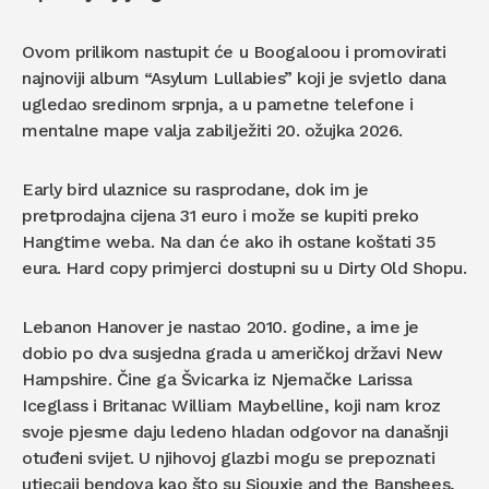
Ovom prilikom nastupit će u Boogaloou i promovirati
najnoviji album “Asylum Lullabies” koji je svjetlo dana
ugledao sredinom srpnja, a u pametne telefone i
mentalne mape valja zabilježiti 20. ožujka 2026.
Early bird ulaznice su rasprodane, dok im je
pretprodajna cijena 31 euro i može se kupiti preko
Hangtime weba. Na dan će ako ih ostane koštati 35
eura. Hard copy primjerci dostupni su u Dirty Old Shopu.
Lebanon Hanover je nastao 2010. godine, a ime je
dobio po dva susjedna grada u američkoj državi New
Hampshire. Čine ga Švicarka iz Njemačke Larissa
Iceglass i Britanac William Maybelline, koji nam kroz
svoje pjesme daju ledeno hladan odgovor na današnji
otuđeni svijet. U njihovoj glazbi mogu se prepoznati
utjecaji bendova kao što su Siouxie and the Banshees,