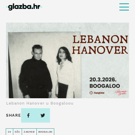
Lebanon Hanover u Boogaloou
SHARE
20
OŽU
ZAGREB
BOOGALOO