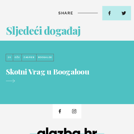
SHARE
Sljedeći događaj
20
OŽU
ZAGREB
BOOGALOO
Skotni Vrag u Boogaloou