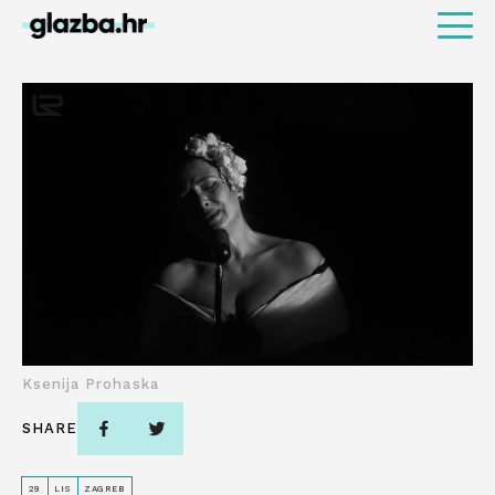
Ksenija Prohaska
SHARE
29
LIS
ZAGREB