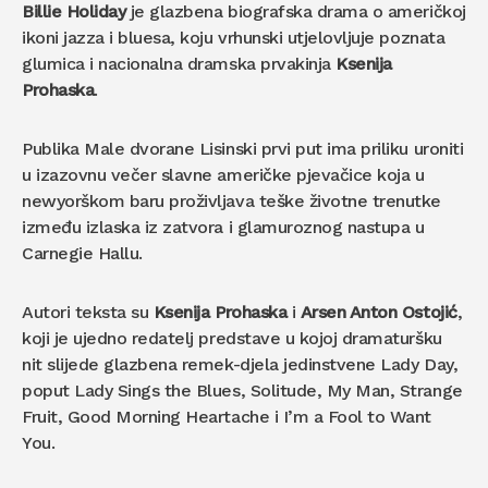
Billie Holiday
je glazbena biografska drama o američkoj
ikoni jazza i bluesa, koju vrhunski utjelovljuje poznata
glumica i nacionalna dramska prvakinja
Ksenija
Prohaska
.
Publika Male dvorane Lisinski prvi put ima priliku uroniti
u izazovnu večer slavne američke pjevačice koja u
newyorškom baru proživljava teške životne trenutke
između izlaska iz zatvora i glamuroznog nastupa u
Carnegie Hallu.
Autori teksta su
Ksenija Prohaska
i
Arsen Anton Ostojić
,
koji je ujedno redatelj predstave u kojoj dramaturšku
nit slijede glazbena remek-djela jedinstvene Lady Day,
poput Lady Sings the Blues, Solitude, My Man, Strange
Fruit, Good Morning Heartache i I’m a Fool to Want
You.