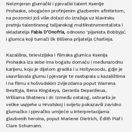
Neizmjeran glumački i pjevački talent Ksenije
Prohaske, obogaćen profinjenim glazbenim afinitetom,
na pozornici još više dolazi do izražaja uz klavirsku
pratnju talentiranog talijanskog multiinstrumentalista i
skladatelja
Fabia D’Onofria
, odnosno ‘pijanista Bobbyja’,
i glumca koji tumači lik Billiena prijatelja Charlieja.
Kazališna, televizijska i filmska glumica Ksenija
Prohaska iza sebe ima bogatu domaću i međunarodnu
karijeru, koju je dijelom gradila i u Hollywoodu, gdje je
usavršavala glumu i pjevanje te nastupala u kazalištima
i na filmu s holivudskim zvijezdama poput Warrena
Beattyja, Bena Kingsleya, Gerarda Depardieua,
Williama Shatnera i dr. Između ostalog, ostvarila je
velike uspjehe u Hrvatskoj i svijetu pokazavši zavidno
glumačko i pjevačko umijeće u interpretacijama
glazbenih heroina, poput Marlene Dietrich, Édith Piaf i
Clare Schumann.