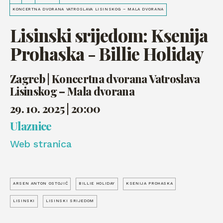
KONCERTNA DVORANA VATROSLAVA LISINSKOG – MALA DVORANA
Lisinski srijedom: Ksenija
Prohaska - Billie Holiday
Zagreb | Koncertna dvorana Vatroslava
Lisinskog – Mala dvorana
29. 10. 2025 | 20:00
Ulaznice
Web stranica
ARSEN ANTON OSTOJIĆ
BILLIE HOLIDAY
KSENIJA PROHASKA
LISINSKI
LISINSKI SRIJEDOM