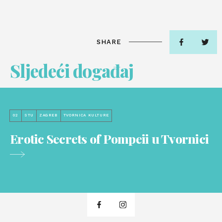
SHARE
Sljedeći događaj
02
STU
ZAGREB
TVORNICA KULTURE
Erotic Secrets of Pompeii u Tvornici