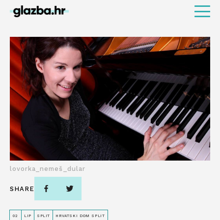
lovorka_nemeš_dular
SHARE
02
LIP
SPLIT
HRVATSKI DOM SPLIT