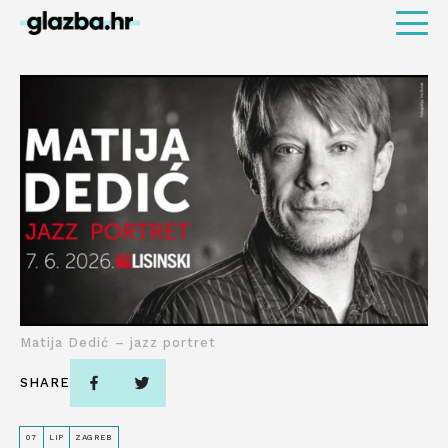
Matija Dedić – jazz portret
SHARE
07
LIP
ZAGREB