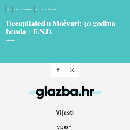
07
LIP
ZAGREB
KLUB MOČVARA
Decapitated u Močvari: 30 godina
benda + E.N.D.
Vijesti
VIJESTI