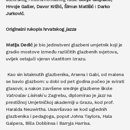
Hrvoje Galler, Davor Križić, Šimun Matišić
i
Darko
Jurković
.
Originalni rukopis hrvatskog
jazza
Matija
Dedić
je bio jedinstveni glazbeni umjetnik koji je
gradio mostove između različitih glazbenih svjetova,
uvijek ostajući vjeran vlastitom izrazu.
Kao sin istaknutih glazbenika, Arsena i Gabi, od malena
se bavio glazbom: u dobi od pet godina počeo je svirati
glasovir, a nakon završene srednje glazbene škole
Vatroslav Lisinski
u Zagrebu, diplomirao je
jazz
na
prestižnoj Umjetničkoj akademiji u Grazu, kod prof.
Haralda Neuwirtha. Usavršavao se kod uglednih
glazbenika i pedagoga, poput Johna Taylora, Hala
Galpera, Billa Dobbinsa i Barryja Harrisa.