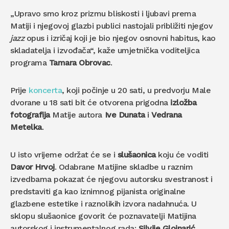
„Upravo smo kroz prizmu bliskosti i ljubavi prema
Matiji i njegovoj glazbi publici nastojali približiti njegov
jazz
opus i izričaj koji je bio njegov osnovni habitus, kao
skladatelja i izvođača“, kaže umjetnička voditeljica
programa
Tamara
Obrovac
.
Prije
koncerta
, koji počinje u 20 sati, u predvorju Male
dvorane u 18 sati bit će otvorena prigodna
izložba
fotografija
Matije autora
Ive
Dunata
i
Vedrana
Metelka
.
U isto vrijeme održat će se i
slušaonica
koju će voditi
Davor
Hrvoj
. Odabrane Matijine skladbe u raznim
izvedbama pokazat će njegovu autorsku svestranost i
predstaviti ga kao iznimnog pijanista originalne
glazbene estetike i raznolikih izvora nadahnuća. U
sklopu slušaonice govorit će poznavatelji Matijina
autorskog i instrumentalnog rada:
Silvije Glojnarić,