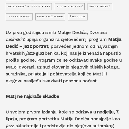
MATIJA DEDIĆ – JAZZ PORTRET
SILVIJE GLOJNARIĆ
ŠIMUN MATIŠIĆ
TAMARA OBROVAC
VASIL HADŽIMANOV
ŽIGA GOLOB
Uz prvu godišnjicu smrti Matije Dedića, Dvorana
Lisinski
7. lipnja organizira cjelovečernji program
Matija
Dedić – jazz portret
, posvećen jednom od najvažnijih
hrvatskih
jazz
-glazbenika, koji nas je iznenada napustio
prošle godine. Program će se održavati svake godine u
Maloj dvorani, uz sudjelovanje njegovih bliskih kolega,
suradnika, prijatelja i poštovatelja koji će Matiji i
njegovu nasljeđu iskazivati posebnu počast.
Matijine najdraže skladbe
U svojem prvom izdanju, koje se održava
u nedjelju, 7.
lipnja
, program portretira Matiju Dedića ponajprije kao
jazz
-skladatelja i predstavlja dio njegova autorskog