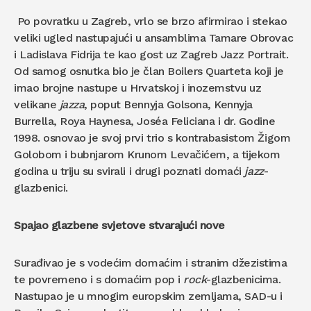
Po povratku u Zagreb, vrlo se brzo afirmirao i stekao
veliki ugled nastupajući u ansamblima Tamare Obrovac
i Ladislava Fidrija te kao gost uz Zagreb Jazz Portrait.
Od samog osnutka bio je član Boilers Quarteta koji je
imao brojne nastupe u Hrvatskoj i inozemstvu uz
velikane
jazza
, poput Bennyja Golsona, Kennyja
Burrella, Roya Haynesa, Joséa Feliciana i dr. Godine
1998. osnovao je svoj prvi trio s kontrabasistom Žigom
Golobom i bubnjarom Krunom Levačićem, a tijekom
godina u triju su svirali i drugi poznati domaći
jazz
-
glazbenici.
Spajao glazbene svjetove stvarajući nove
Surađivao je s vodećim domaćim i stranim džezistima
te povremeno i s domaćim pop i
rock
-glazbenicima.
Nastupao je u mnogim europskim zemljama, SAD-u i