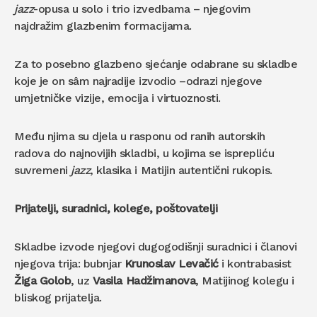
jazz
-opusa u solo i trio izvedbama – njegovim
najdražim glazbenim formacijama.
Za to posebno glazbeno sjećanje odabrane su skladbe
koje je on sâm najradije izvodio –odrazi njegove
umjetničke vizije, emocija i virtuoznosti.
Među njima su djela u rasponu od ranih autorskih
radova do najnovijih skladbi, u kojima se isprepliću
suvremeni
jazz
, klasika i Matijin autentični rukopis.
Prijatelji, suradnici, kolege, poštovatelji
Skladbe izvode njegovi dugogodišnji suradnici i članovi
njegova trija: bubnjar
Krunoslav
Levačić
i kontrabasist
Žiga
Golob
, uz
Vasila
Hadžimanova
, Matijinog kolegu i
bliskog prijatelja.