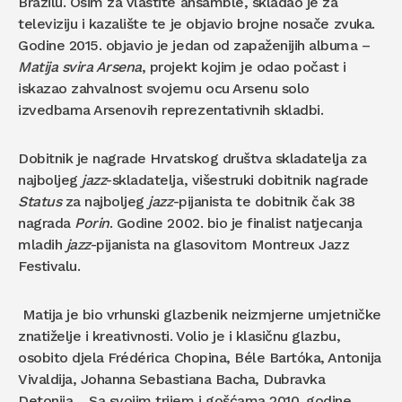
Brazilu. Osim za vlastite ansamble, skladao je za
televiziju i kazalište te je objavio brojne nosače zvuka.
Godine 2015. objavio je jedan od zapaženijih albuma –
Matija svira Arsena
, projekt kojim je odao počast i
iskazao zahvalnost svojemu ocu Arsenu solo
izvedbama Arsenovih reprezentativnih skladbi.
Dobitnik je nagrade Hrvatskog društva skladatelja za
najboljeg
jazz
-skladatelja, višestruki dobitnik nagrade
Status
za najboljeg
jazz
-pijanista te dobitnik čak 38
nagrada
Porin
. Godine 2002. bio je finalist natjecanja
mladih
jazz
-pijanista na glasovitom Montreux Jazz
Festivalu.
Matija je bio vrhunski glazbenik neizmjerne umjetničke
znatiželje i kreativnosti. Volio je i klasičnu glazbu,
osobito djela
Frédérica
Chopina, B
é
le Bartóka, Antonija
Vivaldija, Johanna Sebastiana Bacha, Dubravka
Detonija… Sa svojim trijem i gošćama 2010. godine