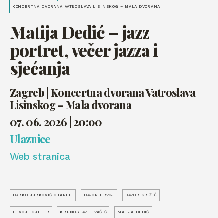
KONCERTNA DVORANA VATROSLAVA LISINSKOG – MALA DVORANA
Matija Dedić – jazz
portret, večer jazza i
sjećanja
Zagreb | Koncertna dvorana Vatroslava
Lisinskog – Mala dvorana
07. 06. 2026 | 20:00
Ulaznice
Web stranica
DARKO JURKOVIĆ CHARLIE
DAVOR HRVOJ
DAVOR KRIŽIĆ
HRVOJE GALLER
KRUNOSLAV LEVAČIĆ
MATIJA DEDIĆ