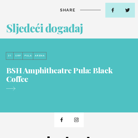
SHARE
Sljedeći događaj
31
SRP
PULA
ARENA
BSH Amphitheatre Pula: Black
Coffee