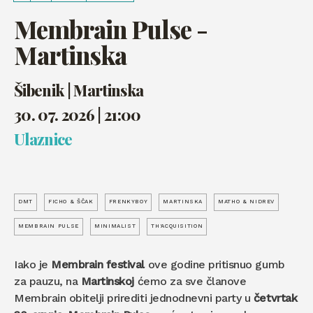
Membrain Pulse -
Martinska
Šibenik | Martinska
30. 07. 2026 | 21:00
Ulaznice
DMT
FICHO & ŠČAK
FRENKYBOY
MARTINSKA
MATHO & NIDREV
MEMBRAIN PULSE
MINIMALIST
TH'ACQUISITION
Iako je
Membrain festival
ove godine pritisnuo gumb
za pauzu, na
Martinskoj
ćemo za sve članove
Membrain obitelji prirediti jednodnevni party u
četvrtak