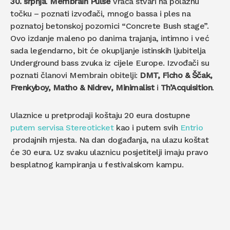
30. srpnja
.
Membrain Pulse
vraća stvari na polaznu
točku – poznati izvođači, mnogo bassa i ples na
poznatoj betonskoj pozornici “Concrete Bush stage”.
Ovo izdanje maleno po danima trajanja, intimno i već
sada legendarno, bit će okupljanje istinskih ljubitelja
Underground bass zvuka iz cijele Europe. Izvođači su
poznati članovi Membrain obitelji:
DMT, Ficho & Ščak,
Frenkyboy, Matho & Nidrev, Minimalist
i
Th’Acquisition
.
Ulaznice u pretprodaji koštaju 20 eura dostupne
putem servisa Stereoticket
kao i putem svih
Entrio
prodajnih mjesta. Na dan događanja, na ulazu koštat
će 30 eura. Uz svaku ulaznicu posjetitelji imaju pravo
besplatnog kampiranja u festivalskom kampu.