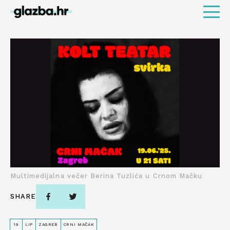
Multimedijalna večer Berina Tuzlića u Crnom Mačku
SHARE
19
LIP
ZAGREB
CRNI MAČAK