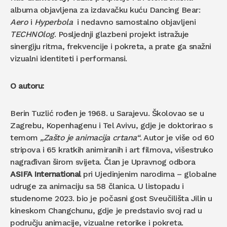
albuma objavljena za izdavačku kuću Dancing Bear:
Aero
i
Hyperbola
i nedavno samostalno objavljeni
TECHNOlog
. Posljednji glazbeni projekt istražuje
sinergiju ritma, frekvencije i pokreta, a prate ga snažni
vizualni identiteti i performansi.
O autoru:
Berin Tuzlić rođen je 1968. u Sarajevu. Školovao se u
Zagrebu, Kopenhagenu i Tel Avivu, gdje je doktorirao s
temom
„Zašto je animacija crtana“
. Autor je više od 60
stripova i 65 kratkih animiranih i art filmova, višestruko
nagrađivan širom svijeta. Član je Upravnog odbora
ASIFA International
pri Ujedinjenim narodima – globalne
udruge za animaciju sa 58 članica. U listopadu i
studenome 2023. bio je počasni gost Sveučilišta Jilin u
kineskom Changchunu, gdje je predstavio svoj rad u
području animacije, vizualne retorike i pokreta.