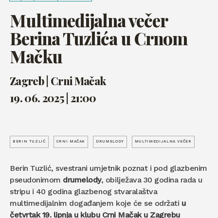
Multimedijalna večer
Berina Tuzlića u Crnom
Mačku
Zagreb | Crni Mačak
19. 06. 2025 | 21:00
BERIN TUZLIĆ
CRNI MAČAK
DRUMELODY
MULTIMEDIJALNA VEČER
Berin Tuzlić, svestrani umjetnik poznat i pod glazbenim
pseudonimom
drumelody
, obilježava 30 godina rada u
stripu i 40 godina glazbenog stvaralaštva
multimedijalnim događanjem koje će se održati
u
četvrtak 19. lipnja u klubu Crni Mačak u Zagrebu