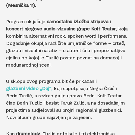
(Mesnička 11).
Program uključuje
samostalnu izložbu stripova
i
koncert njegove audio-vizualne grupe Kolt Teatar
, koja
kombinira alternativni rock, spoken word i performans.
Događanje okuplja različite umjetničke forme – crtež,
glazbu i vizualni narativ – u autentičnu i prepoznatljivu
cjelinu po kojoj je Tuzlić postao poznat na domaćoj i
međunarodnoj sceni.
U sklopu ovog programa bit će prikazan i
glazbeni video „Daj“
,
koji supotpisuju Negra Čičić i
Berin Tuzlić, a režirao ga je upravo Berin. Kolt Teatar
čine Berin Tuzlić i basist Faruk Zulić, a na dosadašnjim
projektima sudjelovali su brojni regionalni glazbenici.
Novi album grupe najavljen je za jesen.
Kao
drumelody
, Tuzlić potpisuje i tri elektronička