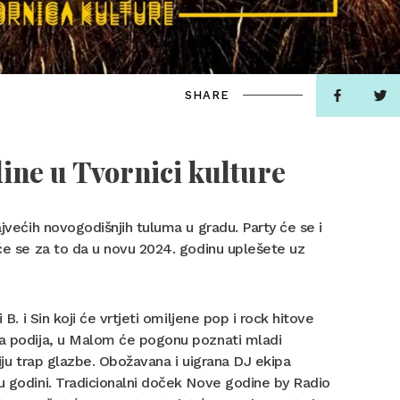
SHARE
dine u Tvornici kulture
ajvećih novogodišnjih tuluma u gradu. Party će se i
 će se za to da u novu 2024. godinu uplešete uz
B. i Sin koji će vrtjeti omiljene pop i rock hitove
sna podija, u Malom će pogonu poznati mladi
kciju trap glazbe. Obožavana i uigrana DJ ekipa
 u godini. Tradicionalni doček Nove godine by Radio