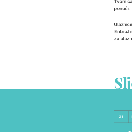
Tvornica
ponoći.
Ulaznice
Entrio.h
za ulazn
Sl
31