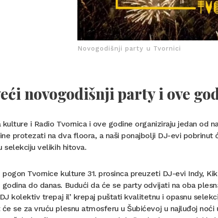
Novogodišnji party u Tvornici
eći novogodišnji party i ove go
 kulture i Radio Tvornica i ove godine organiziraju jedan od n
ne protezati na dva floora, a naši ponajbolji DJ-evi pobrinut
u selekciju velikih hitova.
e pogon Tvornice kulture 31. prosinca preuzeti DJ-evi Indy, Kiki 
 godina do danas. Budući da će se party odvijati na oba ple
 DJ kolektiv trepaj il’ krepaj puštati kvalitetnu i opasnu sele
 će se za vruću plesnu atmosferu u Šubićevoj u najluđoj noći