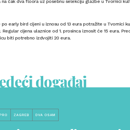
 na čak dva floora uz posebnu selekciju glazbe u Tvornici kult
 po early bird cijeni u iznosu od 13 eura potražite u Tvornici k
r. Regular cijena ulaznice od 1. prosinca iznosit će 15 eura. P
icu biti potrebno izdvojiti 20 eura.
jedeći događaj
PRO
ZAGREB
DVA OSAM