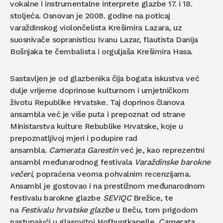
vokalne i instrumentalne interprete glazbe 17. i 18.
stoljeća. Osnovan je 2008. godine na poticaj
varaždinskog violončelista Krešimira Lazara, uz
suosnivače sopranisticu Ivanu Lazar, flautista Danija
Bošnjaka te čembalista i orguljaša Krešimira Hasa.
Sastavljen je od glazbenika čija bogata iskustva već
dulje vrijeme doprinose kulturnom i umjetničkom
životu Republike Hrvatske. Taj doprinos članova
ansambla već je više puta i prepoznat od strane
Ministarstva kulture Rebublike Hrvatske, koje u
prepoznatljivoj mjeri i podupire rad
ansambla.
Camerata Garestin
već je, kao reprezentni
ansambl međunarodnog festivala
Varaždinske barokne
večeri
, popraćena veoma pohvalnim recenzijama.
Ansambl je gostovao i na prestižnom međunarodnom
festivalu barokne glazbe
SEVIQC
Brežice, te
na
Festivalu hrvatske glazbe
u Beču, tom prigodom
nastupajući u glasovitoj Hofburgkapelle.
Camerata