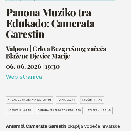
Panona Muziko tra
Edukado: Camerata
Garestin
Valpovo | Crkva Bezgrešnog začeća
Blažene Djevice Marije
06. 06. 2026 | 19:30
Web stranica
ANSAMBL CAMERATA GARESTIN
IVANA LAZAR
KREŠIMIR HAS
KREŠIMIR LAZAR
PANONA MUZIKO TRA EDUKADO
STJEPAN NODILO
Ansambl Camerata Garestin
okuplja vodeće hrvatske