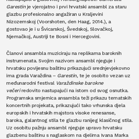
Garestin
je vjerojatno i prvi hrvatski ansambl za staru
glazbu profesionalno angažiran u Kraljevini
Nizozemskoj (Voorshoten, den Haag, 2014.), a
gostovao je i u Švicarskoj, Švedskoj, Slovačkoj,
Njemačkoj, Austriji te Bosni i Hercegovini.
Članovi ansambla muziciraju na replikama baroknih
instrumenata. Svojim nazivom ansambl njeguje i
hrvatsku povijesnu baštinu prikazujući srednjevjekovno
ima grada Varaždina –
Garestin
, te je osobito vezan uz
međunarodni festival
Varaždinske barokne
večeri
redovito nastupajući na istom od svog osnutka.
Programska smjernica ansambla teži prikazu tematskih
koncertnih projekata, prikazujući tako vrhunska djela
europskih i hrvatskih majstora visoke renesanse,
baroka, galantnog stila te glazbu ranijeg klasičnog stila.
Uz osobitu pažnju ansambl njeguje upravo hrvatsku
glazbenu baštinu s naglaskom na djelima Ivana Marka