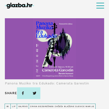
Panona Muziko tra Edukado: Camerata Garestin
SHARE
06
LIP
VALPOVO
CRKVA BEZGREŠNOG ZAČEĆA BLAŽENE DJEVICE MARIJE