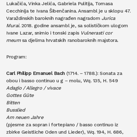
Lukačića, Vinka Jelića, Gabriela Pulitija, Tomasa
Cecchinija te Ivana Šibenčanina. Ansambl je u sklopu 47.
Varaždinskih baroknih nagrađen nagradom
Jurica
Murai.
2018. godine ansambl je, sa solističkom ulogom
Ivane Lazar, snimio i tonski zapis
Vulnerasti cor
meum
sa djelima hrvatskih ranobaroknih majstora.
Program:
Carl Philipp Emanuel Bach
(1714. – 1788.): Sonata za
obou i basso continuo u g – molu, Wq. 135, H. 549
Adagio / Allegro / vivace
Gottes Güte
Bitten
Busslied
Am neuen Jahre
(pjesme za sopran i fortepiano / basso continuo iz
zbirke Geistliche Oden und Lieder), Wq. 194, H. 686,