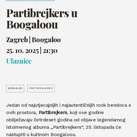
Partibrejkers u
Boogaloou
Zagreb | Boogaloo
25. 10. 2025 | 21:30
Ulaznice
BOOGALOO
PARTIBREJKERS
Jedan od najutjecajnijih i najautentičnijih rock bendova s
ovih prostora,
Partibrejkers
, koji ove godine
obilježavaju četrdeset godina od objave legendarnog
istoimenog albuma „Partibrejkers“, 25. listopada će
nastupiti u kultnom Boogaloou.