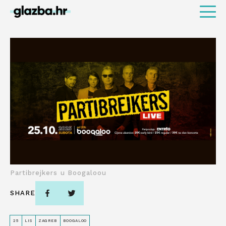
Partibrejkers u Boogaloou
SHARE
25
LIS
ZAGREB
BOOGALOO