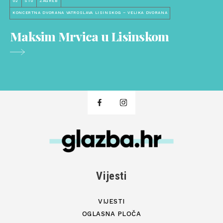
02
STU
ZAGREB
KONCERTNA DVORANA VATROSLAVA LISINSKOG – VELIKA DVORANA
Maksim Mrvica u Lisinskom
Vijesti
VIJESTI
OGLASNA PLOČA