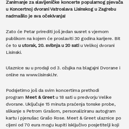
Zanimanje za slavljeničke koncerte popularnog pjevača
u Koncertnoj dvorani Vatroslava Lisinskog u Zagrebu
nadmašilo je sva očekivanja!
Zato će Petar prirediti još jedan susret s vjernom
publikom na kojem će proslaviti 30 godina karijere. Bit
će to
u utorak, 20. svibnja u 20 sati
u Velikoj dvorani
Lisinski.
Ulaznice su u prodaji od 3. ožujka na blagajni Dvorane i
online na www.lisinski.hr.
Podsjetimo još da svim koncertima prethodi
program
Meet & Greet
u 18 sati u predvorju Velike
dvorane. Uključuje 15 minuta praćenja tonske probe,
slikanje s Petrom Grašom, personaliziranu autogram
kartu i pjenušac Grašo Rose. Meet & Greet ulaznice po
cijeni od 70 eura mogu kupiti isključivo posjetitelji koji