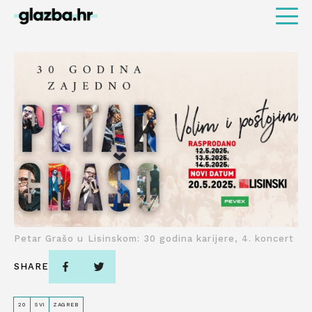
Petar Grašo u Lisinskom: 30 godina karijere, 4. koncert
SHARE
20
SVI
ZAGREB