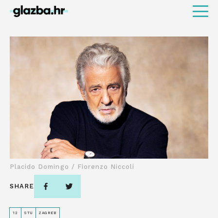
Placido Domingo / Fiorenzo Niccoli
SHARE
12
STU
ZAGREB