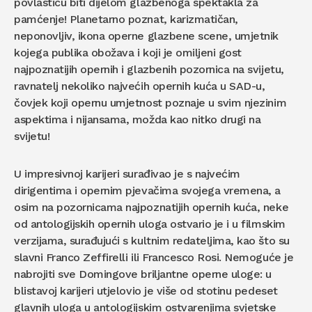
povlasticu biti dijelom glazbenoga spektakla za
pamćenje! Planetarno poznat, karizmatičan,
neponovljiv, ikona operne glazbene scene, umjetnik
kojega publika obožava i koji je omiljeni gost
najpoznatijih opernih i glazbenih pozornica na svijetu,
ravnatelj nekoliko najvećih opernih kuća u SAD-u,
čovjek koji opernu umjetnost poznaje u svim njezinim
aspektima i nijansama, možda kao nitko drugi na
svijetu!
U impresivnoj karijeri surađivao je s najvećim
dirigentima i opernim pjevačima svojega vremena, a
osim na pozornicama najpoznatijih opernih kuća, neke
od antologijskih opernih uloga ostvario je i u filmskim
verzijama, surađujući s kultnim redateljima, kao što su
slavni Franco Zeffirelli ili Francesco Rosi. Nemoguće je
nabrojiti sve Domingove briljantne operne uloge: u
blistavoj karijeri utjelovio je više od stotinu pedeset
glavnih uloga u antologijskim ostvarenjima svjetske