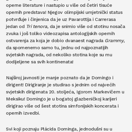
operne literature i nastupio u više od četiri tisuće
opernih predstava! Njegov olimpijski umjetnički status
potvrđuje i činjenica da je uz Pavarottija i Carrerasa
jedan od
Tri tenora
, da je snimio više od stotinu nosača
zvuka i još toliko videozapisa antologijskih opernih
ostvarenja za koja je dobio dvanaest nagrada
Grammy
,
da spomenemo samo tu, jednu od najpoznatijih
svjetskih nagrada, od nekoliko stotina koje su mu
dodijeljene sa svih kontinenata!
Najširoj javnosti je manje poznato da je Domingo i
dirigent! Dirigiranje je studirao s jednim od najvećih
svjetskih dirigenata 20. stoljeća, Igorom Markevičem u
Meksiku! Domingo je u bogatoj glazbeničkoj karijeri
dirigirao više od šest stotina simfonijskih koncerata i
opernih izvedbi.
Svi koji poznaju Plácida Dominga, jednodušni su u