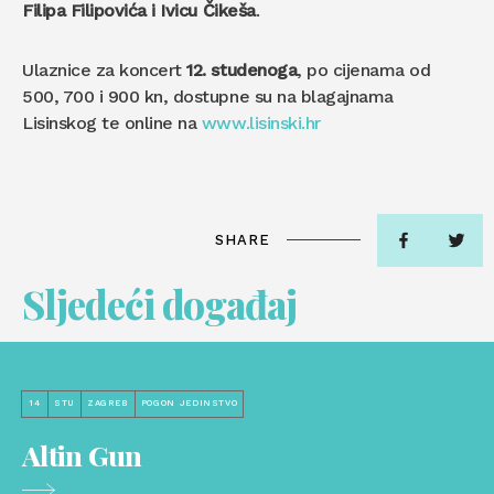
Filipa Filipovića i Ivicu Čikeša
.
Ulaznice za koncert
12. studenoga
, po cijenama od
500, 700 i 900 kn, dostupne su na blagajnama
Lisinskog te online na
www.lisinski.hr
SHARE
Sljedeći događaj
14
STU
ZAGREB
POGON JEDINSTVO
Altin Gun