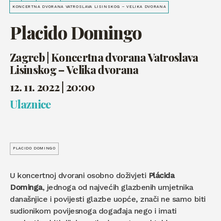
KONCERTNA DVORANA VATROSLAVA LISINSKOG – VELIKA DVORANA
Placido Domingo
Zagreb | Koncertna dvorana Vatroslava
Lisinskog – Velika dvorana
12. 11. 2022 | 20:00
Ulaznice
PLACIDO DOMINGO
U koncertnoj dvorani osobno doživjeti
Plácida
Dominga
, jednoga od najvećih glazbenih umjetnika
današnjice i povijesti glazbe uopće, znači ne samo biti
sudionikom povijesnoga događaja nego i imati