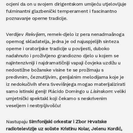
ocjeni da on u svojem dirigentskom umijeću utjelovljuje
fulminantni glazbenički temperament i fascinantno
poznavanje operne tradicije.
Verdijev
Rekvijem
, remek-djelo iz pera nenadmašnoga
opernog skladatelja, jedna je od najuspjelijih sinteza
operne i oratorijske tradicije u povijesti, duboko
nadahnuto i proživljeno grandiozno djelo u kojem se
najintenzivniji i najdramatičniji vapaji čovjeka uzdižu u
nedostižne božanske visine te se prožimaju s
predivnim, čeznutljivim, genijalnim melodijama koje je
iz nedokučivih sfera Svevišnjega mogao materijalizirati
samo istinski genij! Plácido Domingo u
Lisinskom
: veliki
umjetnički spektakl koji čekamo s neskrivenim
veseljem i nestrpljivošću!
Nastupaju
Simfonijski orkestar i Zbor Hrvatske
radiotelevizije uz soliste Kristinu Kolar, Jelenu Kordić,