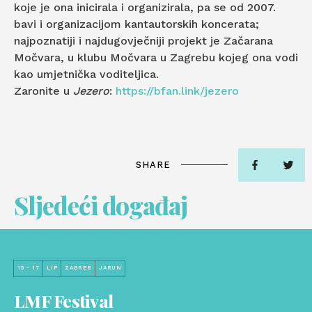
koje je ona inicirala i organizirala, pa se od 2007.
bavi i organizacijom kantautorskih koncerata;
najpoznatiji i najdugovječniji projekt je Začarana
Močvara, u klubu Močvara u Zagrebu kojeg ona vodi
kao umjetnička voditeljica.
Zaronite u
Jezero
:
https://bfan.link/jezero
SHARE
Sljedeći događaj
15 - 17
LIP
ZAGREB
JARUN
LMF Festival