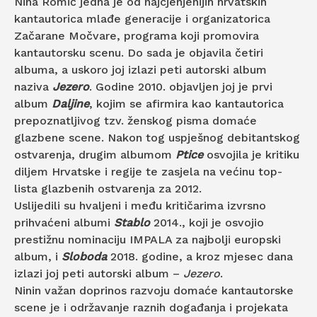
Nina Romić jedna je od najcjenjenijih hrvatskih
kantautorica mlađe generacije i organizatorica
Začarane Močvare, programa koji promovira
kantautorsku scenu. Do sada je objavila četiri
albuma, a uskoro joj izlazi peti autorski album
naziva
Jezero
. Godine 2010. objavljen joj je prvi
album
Daljine
, kojim se afirmira kao kantautorica
prepoznatljivog tzv. ženskog pisma domaće
glazbene scene. Nakon tog uspješnog debitantskog
ostvarenja, drugim albumom
Ptice
osvojila je kritiku
diljem Hrvatske i regije te zasjela na većinu top-
lista glazbenih ostvarenja za 2012.
Uslijedili su hvaljeni i među kritičarima izvrsno
prihvaćeni albumi
Stablo
2014., koji je osvojio
prestižnu nominaciju IMPALA za najbolji europski
album, i
Sloboda
2018. godine, a kroz mjesec dana
izlazi joj peti autorski album –
Jezero
.
Ninin važan doprinos razvoju domaće kantautorske
scene je i održavanje raznih događanja i projekata