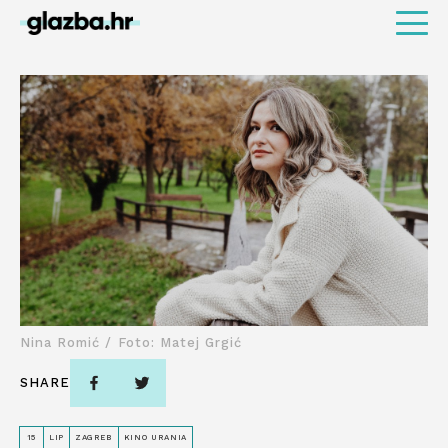
Nina Romić / Foto: Matej Grgić
SHARE
15
LIP
ZAGREB
KINO URANIA