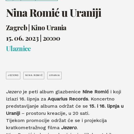
Nina Romić u Uraniji
Zagreb | Kino Urania
15. 06. 2023 | 20:00
Ulaznice
JEZERO
NINA ROMIĆ
URANIA
Jezero
je peti album glazbenice
Nine Romić
i koji
izlazi 16. lipnja za
Aquarius Records
. Koncertno
predstavljanje albuma održat će se
15. i 16. lipnja u
Uraniji
– prostoru kreacije, u 20 sati.
Tijekom promocije održat će se i projekcija
kratkometražnog filma
Jezero
.