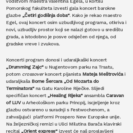
vodstvom maestra Valentina Egela, u kortilu
Pomorskog fakulteta izvesti gala koncert barokne
glazbe
„Četiri godišnja doba“
. Kako je rekao maestro
Egel, ovaj koncert osim uzbudljivog programa, otkriva i
novi, uzbudljiv prostor koji se nalazi gotovo u središtu
grada, a istodobno je posve odsječen od njega, od
gradske vreve i zvukova.
Koncerti program donosi i udaraljkaški koncert
„Drumming Zajc“
u Nugentovom parku na Trsatu,
potom
crossover
koncert pijanista
Mateja Meštrovića
i
udaraljkaša
Borne Šercara
„Od Mozarta do
Terminatora“
na Gatu Karoline Riječke. Slijedi
specifičan koncert
„Healing Rijeka“
ansambla
Caravan
of LUV
u Arheološkom parku Princpij, iscjeljenje kroz
glazbu ostvareno u suradnji s Festwochenom, a
zahvaljujući platformi Prospero New Europske unije.
Na željezničkoj remizi u Ulici Milutina Barača klavirski
recital
„Orient express“
izvest će naš proslavljeni