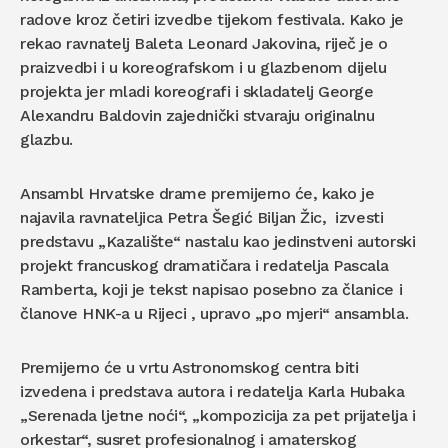
radove kroz četiri izvedbe tijekom festivala. Kako je
rekao ravnatelj Baleta Leonard Jakovina, riječ je o
praizvedbi i u koreografskom i u glazbenom dijelu
projekta jer mladi koreografi i skladatelj George
Alexandru Baldovin zajednički stvaraju originalnu
glazbu.
Ansambl Hrvatske drame premijerno će, kako je
najavila ravnateljica Petra Šegić Biljan Žic, izvesti
predstavu „Kazalište“ nastalu kao jedinstveni autorski
projekt francuskog dramatičara i redatelja Pascala
Ramberta, koji je tekst napisao posebno za članice i
članove HNK-a u Rijeci , upravo „po mjeri“ ansambla.
Premijerno će u vrtu Astronomskog centra biti
izvedena i predstava autora i redatelja Karla Hubaka
„Serenada ljetne noći“, „kompozicija za pet prijatelja i
orkestar“, susret profesionalnog i amaterskog