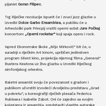
pijanist
Goran Filipec
.
Trg Riječke rezolucije ispunit će i zvuci jazz glazbe u
izvedbi
Dolce Garbo Ensamblea
, a publiku će u
Arheološki park Princpij vratiti operni solist
Jure Počkaj
koncertom
„Operni rockstar“
koji spaja operu i rock.
Ispred Ekonomske škole „Mijo Mirković“ bit će, u
suradnji s riječkim Art kinom, upriličen jedinstven
program Silent kino, projekcija nijemog filma „General“
Bustera Keatona uz živu glazbu u izvedbi Riječkog
simfonijskog orkestra.
Baletni ansambl svoju će povezanost s gradom i
publikom učvrstiti izvodeći dvodjelnu predstavu „Grad
u pokretu“, u koreografiji riječkih plesača Federica
Rubissea i Isabelle Zabot. Oni će zajedno sa svojim
kolegama iz ansambla, predstaviti vlastite autorske