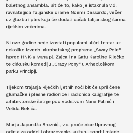
baletnog ansambla. Bit će to, kako je istaknula v.d.
ravnateljica Talijanske drame Noemi Dessardo, večer
uz glazbu i ples koja će dodati dašak talijanskog šarma
riječkim večerima.
Ni ove godine neće izostati popularni ulični teatar uz
nekoliko izvedbi akrobatskog programa „Sway Pole“
ispred HNK-a Ivana pl. Zajca i na Gatu Karoline Riječke
te cirkusku komediju „Crazy Pony“ u Arheološkom
parku Principij.
Tijekom trajanja Riječkih ljetnih noći bit će upriličene
glumačke i plesne radionice i radionica kaligrafije te
arhitektonske šetnje pod vodstvom Nane Palinić i
Velida Đekića.
Marija Japundža Broznić., v.d. pročelnice Upravnog
odjela za odgoj i obrazovanje, kulturu, sport i mlade