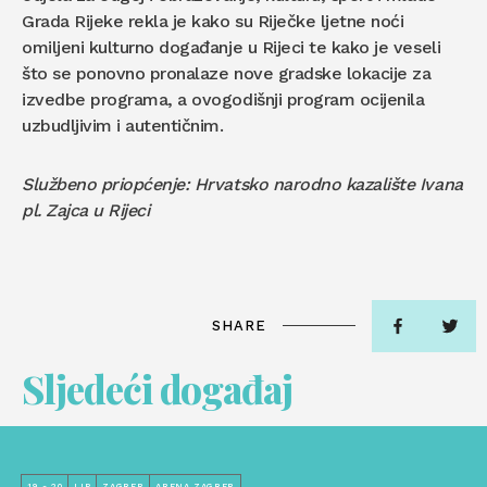
Grada Rijeke rekla je kako su Riječke ljetne noći
omiljeni kulturno događanje u Rijeci te kako je veseli
što se ponovno pronalaze nove gradske lokacije za
izvedbe programa, a ovogodišnji program ocijenila
uzbudljivim i autentičnim.
Službeno priopćenje: Hrvatsko narodno kazalište Ivana
pl. Zajca u Rijeci
SHARE
Sljedeći događaj
19 - 20
LIP
ZAGREB
ARENA ZAGREB