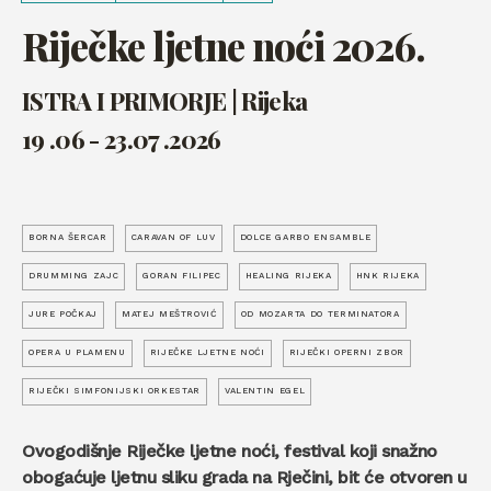
Riječke ljetne noći 2026.
ISTRA I PRIMORJE | Rijeka
19 .06 - 23.07 .2026
BORNA ŠERCAR
CARAVAN OF LUV
DOLCE GARBO ENSAMBLE
DRUMMING ZAJC
GORAN FILIPEC
HEALING RIJEKA
HNK RIJEKA
JURE POČKAJ
MATEJ MEŠTROVIĆ
OD MOZARTA DO TERMINATORA
OPERA U PLAMENU
RIJEČKE LJETNE NOĆI
RIJEČKI OPERNI ZBOR
RIJEČKI SIMFONIJSKI ORKESTAR
VALENTIN EGEL
Ovogodišnje Riječke ljetne noći, festival koji snažno
obogaćuje ljetnu sliku grada na Rječini, bit će otvoren u