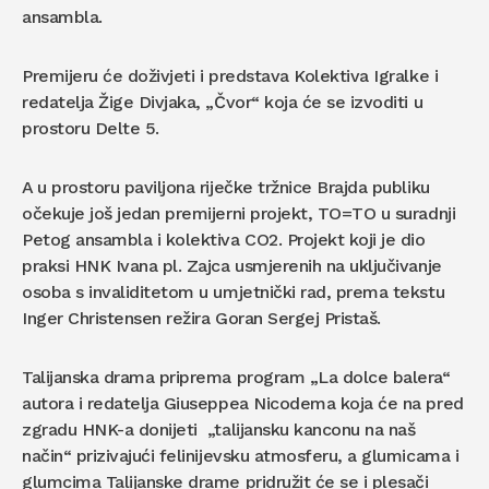
ansambla.
Premijeru će doživjeti i predstava Kolektiva Igralke i
redatelja Žige Divjaka, „Čvor“ koja će se izvoditi u
prostoru Delte 5.
A u prostoru paviljona riječke tržnice Brajda publiku
očekuje još jedan premijerni projekt, TO=TO u suradnji
Petog ansambla i kolektiva CO2. Projekt koji je dio
praksi HNK Ivana pl. Zajca usmjerenih na uključivanje
osoba s invaliditetom u umjetnički rad, prema tekstu
Inger Christensen režira Goran Sergej Pristaš.
Talijanska drama priprema program „La dolce balera“
autora i redatelja Giuseppea Nicodema koja će na pred
zgradu HNK-a donijeti „talijansku kanconu na naš
način“ prizivajući felinijevsku atmosferu, a glumicama i
glumcima Talijanske drame pridružit će se i plesači