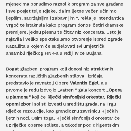
mjesecima ponudimo raznolik program za sve građane
i sve posjetitelje Rijeke, da im ljetne večeri učinimo
ljepšim, sadržajnijim i zabavnijim “, rekla je intendantica
Vrgoč te istaknula kako program donosi četiri dramske
premijere, jednu plesnu te čitav niz koncerata. Usto je
najavila i veliko spektakularno otvorenje ispred zgrade
Kazališta u kojem će sudjelovati svi umjetnički
ansambli riječkog HNK-a u režiji Ivice Buljana.
Bogat glazbeni program koji donosi niz atraktivnih
koncerata različitih glazbenih stilova i izričaja
predstavio je ravnatelj Opere
Valentin Egel
, a u
prvome je redu izdvojio „vatreni“ gala koncert
„Opera
u plamenu“
koji će
Riječki simfonijski orkestar
,
Riječki
operni zbor
i solisti izvesti u središtu grada, na Trgu
Riječke rezolucije, kao grandioznu završnicu Riječkih
ljetnih noći. Osim toga, Riječki simfonijski orkestar će
uz riječke operne soliste, a također pod dirigentskim