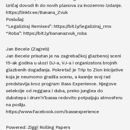
izričaj dovodi ih do novih planova za inozemno izdanje.
https://linktr.ee/Banana_Zvuk
Poslušaj:
“Legaliziraj Remixes”: https://bit.ly/legaliziraj_rmx
“Roba”: https://bit.ly/bananazvuk_roba
Jan Becele (Zagreb)
Jan Becele prisutan je na zagrebačkoj glazbenoj sceni
15-ak godina u ulozi DJ-a, VJ-a i organizatora brojnih
glazbenih događanja. Pokretač je Trip to Zion inicijative
koja je neumorno gradila scenu, a kasnije svoj rad
predstavlja kroz program Bass Experience. Njegove
selekcije od reggaea i duba, preko junglea do
dubstepa i drum’n’bassa redovito potpaljuju atmosferu
na podiju.
https://www.facebook.com/bassexperience
Powered: Ziggi Rolling Papers