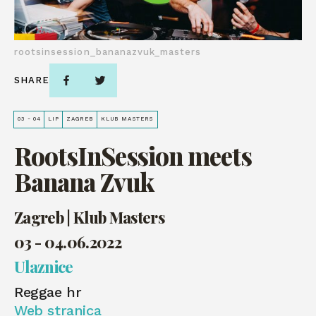
rootsinsession_bananazvuk_masters
SHARE
03 - 04
LIP
ZAGREB
KLUB MASTERS
RootsInSession meets
Banana Zvuk
Zagreb | Klub Masters
03 - 04.06.2022
Ulaznice
Reggae hr
Web stranica