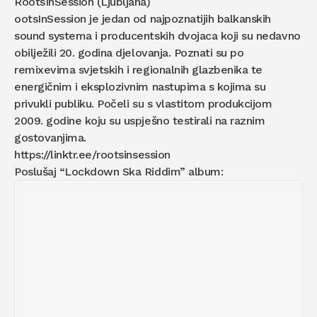
RootsInSession (Ljubljana)
ootsInSession je jedan od najpoznatijih balkanskih
sound systema i producentskih dvojaca koji su nedavno
obilježili 20. godina djelovanja. Poznati su po
remixevima svjetskih i regionalnih glazbenika te
energičnim i eksplozivnim nastupima s kojima su
privukli publiku. Počeli su s vlastitom produkcijom
2009. godine koju su uspješno testirali na raznim
gostovanjima.
https://linktr.ee/rootsinsession
Poslušaj “Lockdown Ska Riddim” album: