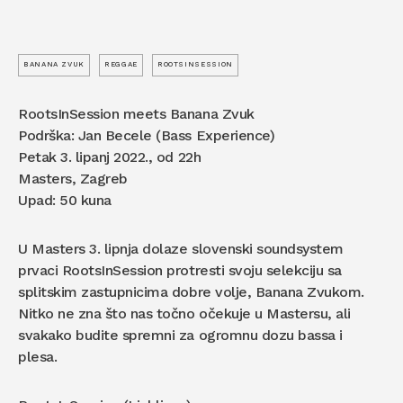
BANANA ZVUK
REGGAE
ROOTSINSESSION
RootsInSession meets Banana Zvuk
Podrška: Jan Becele (Bass Experience)
Petak 3. lipanj 2022., od 22h
Masters, Zagreb
Upad: 50 kuna
U Masters 3. lipnja dolaze slovenski soundsystem
prvaci RootsInSession protresti svoju selekciju sa
splitskim zastupnicima dobre volje, Banana Zvukom.
Nitko ne zna što nas točno očekuje u Mastersu, ali
svakako budite spremni za ogromnu dozu bassa i
plesa.