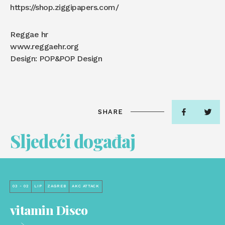
https://shop.ziggipapers.com/
Reggae hr
www.reggaehr.org
Design: POP&POP Design
SHARE
Sljedeći događaj
03 - 02
LIP
ZAGREB
AKC ATTACK
vitamin Disco