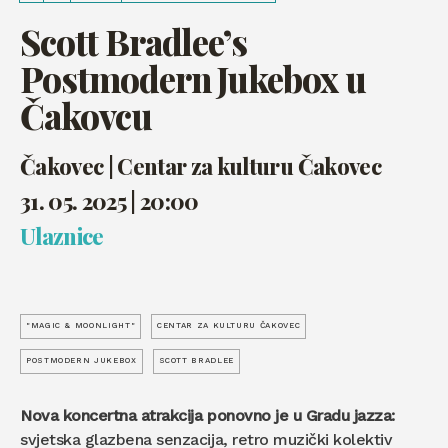
Scott Bradlee’s
Postmodern Jukebox u
Čakovcu
Čakovec | Centar za kulturu Čakovec
31. 05. 2025 | 20:00
Ulaznice
"MAGIC & MOONLIGHT"
CENTAR ZA KULTURU ČAKOVEC
POSTMODERN JUKEBOX
SCOTT BRADLEE
Nova koncertna atrakcija ponovno je u Gradu jazza:
svjetska glazbena senzacija, retro muzički kolektiv