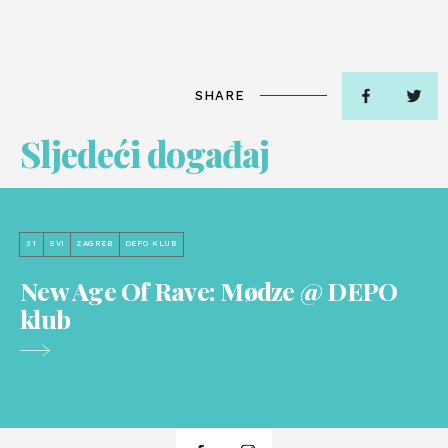
SHARE
Sljedeći događaj
31
SVI
ZAGREB
DEPO KLUB
New Age Of Rave: Mødze @ DEPO
klub