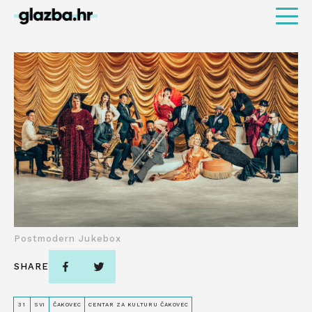
Postmodern Jukebox
SHARE
31
SVI
ČAKOVEC
CENTAR ZA KULTURU ČAKOVEC