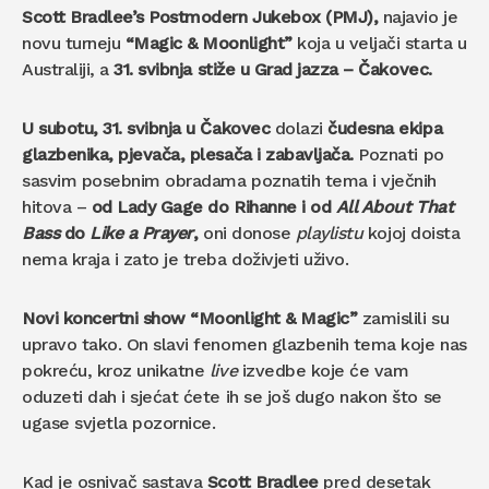
Scott Bradlee’s Postmodern Jukebox
(PMJ),
najavio je
novu turneju
“Magic & Moonlight”
koja u veljači starta u
Australiji, a
31. svibnja stiže u Grad jazza – Čakovec.
U subotu, 31. svibnja u Čakovec
dolazi
čudesna ekipa
glazbenika, pjevača, plesača i zabavljača.
Poznati po
sasvim posebnim obradama poznatih tema i vječnih
hitova –
od Lady Gage do Rihanne i od
All About That
Bass
do
Like a Prayer
,
oni donose
playlistu
kojoj doista
nema kraja i zato je treba doživjeti uživo.
Novi koncertni show “Moonlight & Magic”
zamislili su
upravo tako. On slavi fenomen glazbenih tema koje nas
pokreću, kroz unikatne
live
izvedbe koje će vam
oduzeti dah i sjećat ćete ih se još dugo nakon što se
ugase svjetla pozornice.
Kad je osnivač sastava
Scott Bradlee
pred desetak