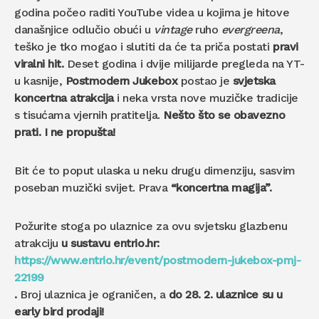
godina počeo raditi YouTube videa u kojima je hitove
današnjice odlučio obući u
vintage
ruho
evergreena
,
teško je tko mogao i slutiti da će ta priča postati
pravi
viralni hit.
Deset godina i dvije milijarde pregleda na YT-
u kasnije,
Postmodern Jukebox
postao je
svjetska
koncertna atrakcija
i neka vrsta nove muzičke tradicije
s tisućama vjernih pratitelja.
Nešto što se obavezno
prati. I ne propušta!
Bit će to poput ulaska u neku drugu dimenziju, sasvim
poseban muzički svijet. Prava
“koncertna magija”.
Požurite stoga po ulaznice za ovu svjetsku glazbenu
atrakciju
u sustavu entrio.hr:
https://www.entrio.hr/event/postmodern-jukebox-pmj-
22199
.
Broj ulaznica je ograničen, a
do 28. 2. ulaznice su u
early bird prodaji!