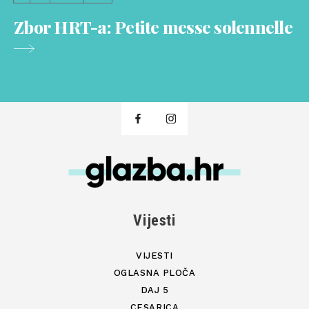
Zbor HRT-a: Petite messe solennelle
Vijesti
VIJESTI
OGLASNA PLOČA
DAJ 5
CESARICA