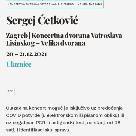
KONCERTNA DVORANA VATROSLAVA LISINSKOG – VELIKA DVORANA
Sergej Ćetković
Zagreb | Koncertna dvorana Vatroslava
Lisinskog – Velika dvorana
20 - 21.12.2021
Ulaznice
POP
Ulazak na koncert moguć je isključivo uz predočenje
COVID potvrde (u elektronskom ili pisanom obliku) ili
uz negativan PCR ili antigenski test, ne stariji od 48
sati, i identifikacijsku ispravu.