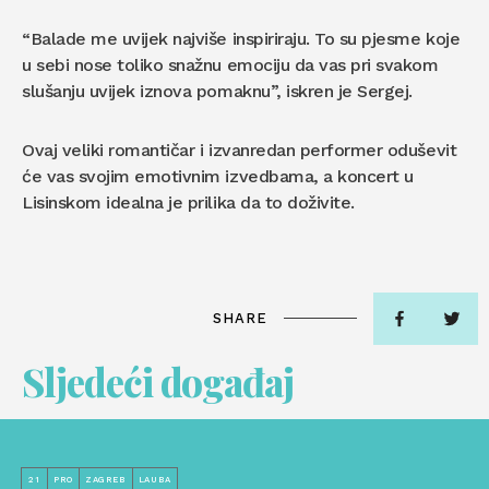
“Balade me uvijek najviše inspiriraju. To su pjesme koje
u sebi nose toliko snažnu emociju da vas pri svakom
slušanju uvijek iznova pomaknu”, iskren je Sergej.
Ovaj veliki romantičar i izvanredan performer oduševit
će vas svojim emotivnim izvedbama, a koncert u
Lisinskom idealna je prilika da to doživite.
SHARE
Sljedeći događaj
21
PRO
ZAGREB
LAUBA