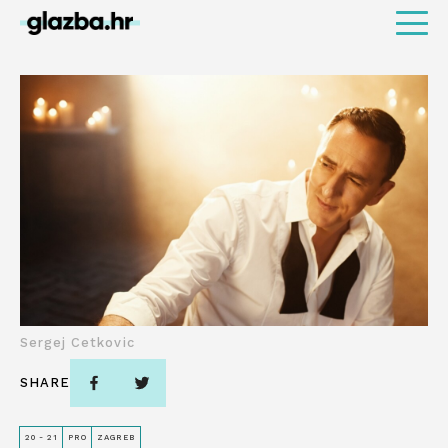
Sergej Cetkovic
SHARE
20 - 21
PRO
ZAGREB