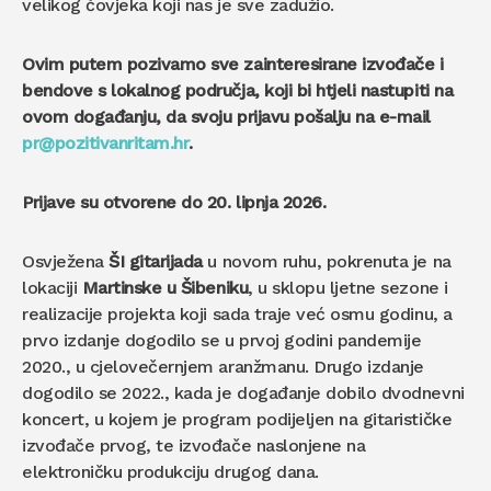
velikog čovjeka koji nas je sve zadužio.
Ovim putem pozivamo sve zainteresirane izvođače i
bendove s lokalnog područja, koji bi htjeli nastupiti na
ovom događanju, da svoju prijavu pošalju na e-mail
pr@pozitivanritam.hr
.
Prijave su otvorene do 20. lipnja 2026.
Osvježena
ŠI gitarijada
u novom ruhu, pokrenuta je na
lokaciji
Martinske u Šibeniku
, u sklopu ljetne sezone i
realizacije projekta koji sada traje već osmu godinu, a
prvo izdanje dogodilo se u prvoj godini pandemije
2020., u cjelovečernjem aranžmanu. Drugo izdanje
dogodilo se 2022., kada je događanje dobilo dvodnevni
koncert, u kojem je program podijeljen na gitarističke
izvođače prvog, te izvođače naslonjene na
elektroničku produkciju drugog dana.