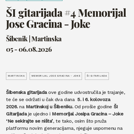
ŠI gitarijada #4 Memorijal
Jose Gracina - Joke
Šibenik | Martinska
05 - 06.08.2026
MARTINSKA
MEMORIJAL JOSE GRACINA - JOKE
ŠI GITARIJADA
Šibenska gitarijada
ove godine udvostručila je trajanje,
te će se održati u čak dva dana
5. i 6. kolovoza
2026.
na
Martinskoj u Šibeniku.
Od prošle godine
ŠI
Gitarijada
je ujedno i
M
emorijal Josipa Gracina – Joke
‘Ne sekirajte se ništa’
, te tako, osim što pruža
platformu novim generacijama, njeguje uspomenu na