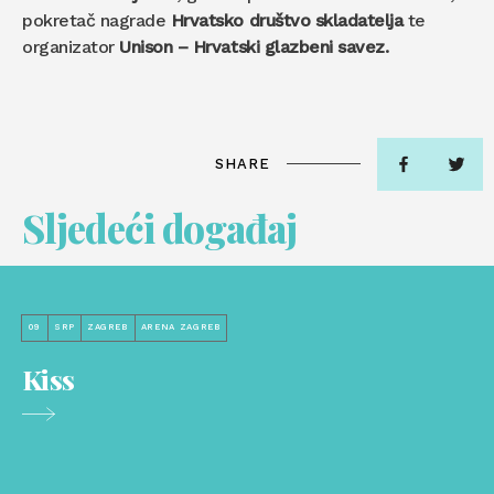
pokretač nagrade
Hrvatsko društvo skladatelja
te
organizator
Unison – Hrvatski glazbeni savez.
SHARE
Sljedeći događaj
09
SRP
ZAGREB
ARENA ZAGREB
Kiss