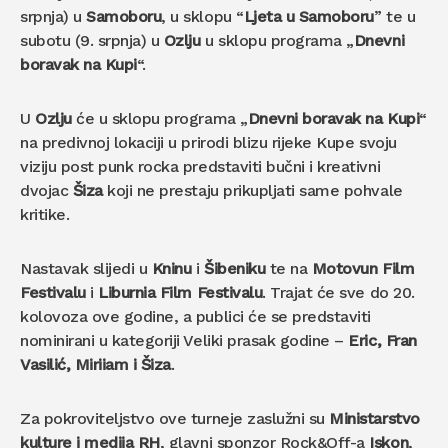
srpnja) u
Samoboru
, u sklopu “
Ljeta u Samoboru
” te u
subotu (9. srpnja) u
Ozlju
u sklopu programa „
Dnevni
boravak na Kupi
“.
U
Ozlju
će u sklopu programa „
Dnevni boravak na Kupi
“
na predivnoj lokaciji u prirodi blizu rijeke Kupe svoju
viziju post punk rocka predstaviti bučni i kreativni
dvojac
Šiza
koji ne prestaju prikupljati same pohvale
kritike.
Nastavak slijedi u
Kninu
i
Šibeniku
te na
Motovun Film
Festivalu
i
Liburnia Film Festivalu
. Trajat će sve do 20.
kolovoza ove godine, a publici će se predstaviti
nominirani u kategoriji Veliki prasak godine –
Eric, Fran
Vasilić, Miriiam i Šiza
.
Za pokroviteljstvo ove turneje zaslužni su
Ministarstvo
kulture i medija RH
, glavni sponzor Rock&Off-a
Iskon
,