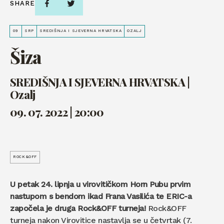
SHARE
09
SRP
SREDIŠNJA I SJEVERNA HRVATSKA
OZALJ
Šiza
SREDIŠNJA I SJEVERNA HRVATSKA |
Ozalj
09. 07. 2022 | 20:00
ROCK&OFF
U petak 24. lipnja u virovitičkom Horn Pubu prvim
nastupom s bendom ikad Frana Vasilića te ERIC-a
započela je druga Rock&OFF turneja!
Rock&OFF
turneja nakon Virovitice nastavlja se u četvrtak (7.