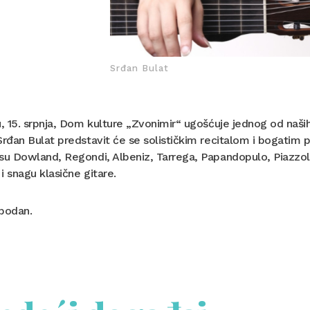
Srđan Bulat
u, 15. srpnja, Dom kulture „Zvonimir“ ugošćuje jednog od naših n
Srđan Bulat predstavit će se solističkim recitalom i bogati
su Dowland, Regondi, Albeniz, Tarrega, Papandopulo, Piazzoll
 i snagu klasične gitare.
obodan.