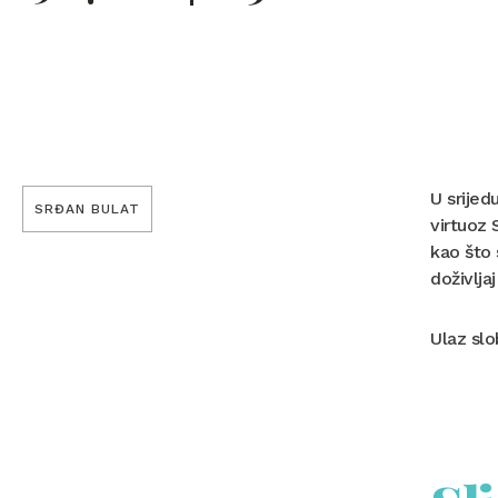
U srijed
SRĐAN BULAT
virtuoz 
kao što 
doživljaj
Ulaz sl