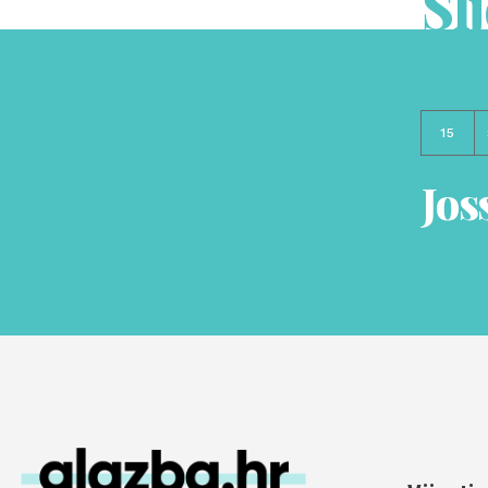
Sl
15
Jos