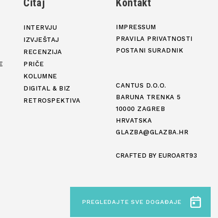
j
Čitaj
Kontakt
IMPRESSUM
INTERVJU
PRAVILA PRIVATNOSTI
IZVJEŠTAJ
POSTANI SURADNIK
RECENZIJA
E
PRIČE
KOLUMNE
CANTUS D.O.O.
DIGITAL & BIZ
BARUNA TRENKA 5
RETROSPEKTIVA
10000 ZAGREB
HRVATSKA
GLAZBA@GLAZBA.HR
CRAFTED BY
EUROART93
PREGLEDAJTE SVE DOGAĐAJE