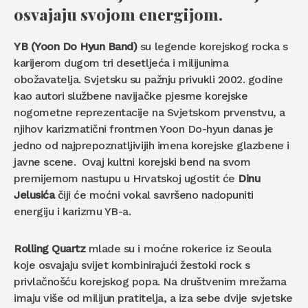
osvajaju svojom energijom.
YB
(Yoon Do Hyun Band)
su legende korejskog rocka s
karijerom dugom tri desetljeća i milijunima
obožavatelja. Svjetsku su pažnju privukli 2002. godine
kao autori službene navijačke pjesme korejske
nogometne reprezentacije na Svjetskom prvenstvu, a
njihov karizmatični frontmen Yoon Do-hyun danas je
jedno od najprepoznatljivijih imena korejske glazbene i
javne scene. Ovaj kultni korejski bend na svom
premijernom nastupu u Hrvatskoj ugostit će
Dinu
Jelusića
čiji će moćni vokal savršeno nadopuniti
energiju i karizmu YB-a.
Rolling Quartz
mlade su i moćne rokerice iz Seoula
koje osvajaju svijet kombinirajući žestoki rock s
privlačnošću korejskog popa. Na društvenim mrežama
imaju više od milijun pratitelja, a iza sebe dvije svjetske