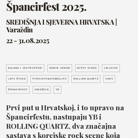
Špancirfest 2025.
SREDIŠNJA I SJEVERNA HRVATSKA |
Varaždin
22 - 31.08.2025
BAJAGA I INSTRUKTORI
DAMIR URBAN
GYPSY KINGS
JELUSICK
LETU ŠTUKE
PIPSCHIPS&VIDEOCLIPS
ROLLING QUARTZ
SARS
ŠPANCIRFEST
VARAŽDIN
YB
Prvi put u Hrvatskoj, i to upravo na
Špancirfestu, nastupaju
YB
i
ROLLING QUARTZ
, dva značajna
sastava s korejske rock scene koja