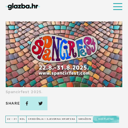
Spancirfest 2025.
SHARE
22 - 31
KOL
SREDIŠNJA I SJEVERNA HRVATSKA
VARAŽDIN
BESPLATNO