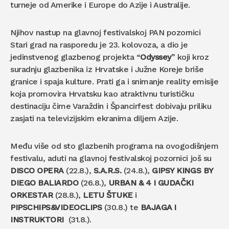
turneje od Amerike i Europe do Azije i Australije.
Njihov nastup na glavnoj festivalskoj PAN pozornici
Stari grad na rasporedu je 23. kolovoza, a dio je
jedinstvenog glazbenog projekta “
Odyssey
” koji kroz
suradnju glazbenika iz Hrvatske i Južne Koreje briše
granice i spaja kulture. Prati ga i snimanje reality emisije
koja promovira Hrvatsku kao atraktivnu turističku
destinaciju čime Varaždin i Špancirfest dobivaju priliku
zasjati na televizijskim ekranima diljem Azije.
Među više od sto glazbenih programa na ovogodišnjem
festivalu, aduti na glavnoj festivalskoj pozornici još su
DISCO OPERA
(22.8.),
S.A.R.S.
(24.8.),
GIPSY KINGS BY
DIEGO BALIARDO
(26.8.),
URBAN & 4 I GUDAČKI
ORKESTAR
(28.8.),
LETU ŠTUKE
i
PIPSCHIPS&VIDEOCLIPS
(30.8.) te
BAJAGA I
INSTRUKTORI
(31.8.).