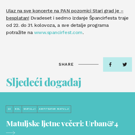
Ulaz na sve koncerte na PAN pozornici Stari grad je –
besplatan!
Dvadeset i sedmo izdanje Špancirfesta traje
od 22. do 31. kolovoza, a sve detalje programa
potražite na
www.spancirfest.com
.
SHARE
Sljedeći događaj
22
KOL
MATULJI
AMFITEATAR MATULJI
Matuljske ljetne večeri: Urban&4