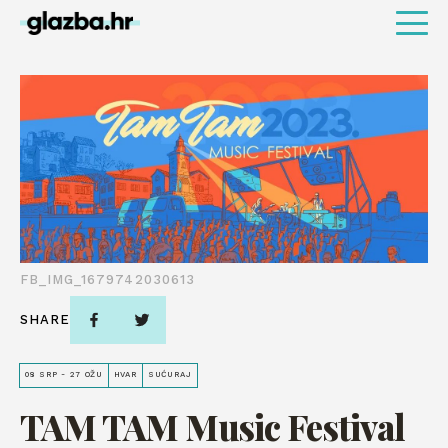
FB_IMG_1679742030613
SHARE
08 SRP - 27 OŽU
HVAR
SUĆURAJ
TAM TAM Music Festival