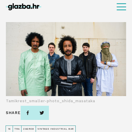
Tamikrest_smaller-photo_shida_masataka
SHARE
16
TRA
ZAGREB
VINTAGE INDUSTRIAL BAR