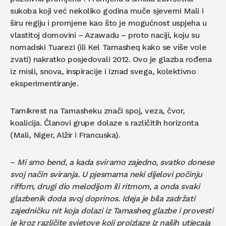
sukoba koji već nekoliko godina muče sjeverni Mali i
širu regiju i promjene kao što je mogućnost uspjeha u
vlastitoj domovini – Azawadu – proto naciji, koju su
nomadski Tuarezi (ili Kel Tamasheq kako se više vole
zvati) nakratko posjedovali 2012. Ovo je glazba rođena
iz misli, snova, inspiracije i iznad svega, kolektivno
eksperimentiranje.
Tamikrest na Tamasheku znači spoj, veza, čvor,
koalicija. Članovi grupe dolaze s različitih horizonta
(Mali, Niger, Alžir i Francuska).
–
Mi smo bend, a kada sviramo zajedno, svatko donese
svoj način sviranja. U pjesmama neki dijelovi počinju
riffom, drugi dio melodijom ili ritmom, a onda svaki
glazbenik doda svoj doprinos. Ideja je bila zadržati
zajedničku nit koja dolazi iz Tamasheq glazbe i provesti
je kroz različite svjetove koji proizlaze iz naših utjecaja