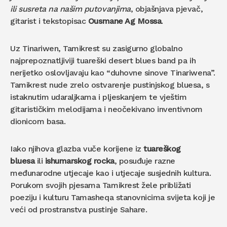
ili susreta na našim putovanjima
, objašnjava pjevač,
gitarist i tekstopisac
Ousmane Ag Mossa
.
Uz Tinariwen, Tamikrest su zasigurno globalno
najprepoznatljiviji tuareški desert blues band pa ih
nerijetko oslovljavaju kao “duhovne sinove Tinariwena”.
Tamikrest nude zrelo ostvarenje pustinjskog bluesa, s
istaknutim udaraljkama i pljeskanjem te vještim
gitarističkim melodijama i neočekivano inventivnom
dionicom basa.
Iako njihova glazba vuče korijene iz
tuareškog
bluesa
ili
ishumarskog rocka
, posuđuje razne
međunarodne utjecaje kao i utjecaje susjednih kultura.
Porukom svojih pjesama Tamikrest žele približati
poeziju i kulturu Tamasheqa stanovnicima svijeta koji je
veći od prostranstva pustinje Sahare.