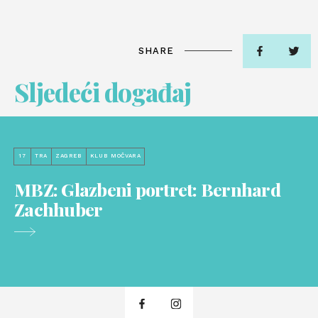
SHARE
Sljedeći događaj
17
TRA
ZAGREB
KLUB MOČVARA
MBZ: Glazbeni portret: Bernhard
Zachhuber