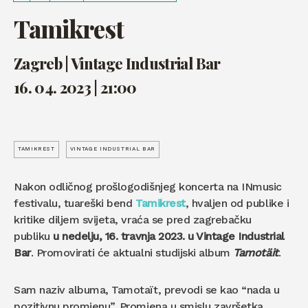
Tamikrest
Zagreb | Vintage Industrial Bar
16. 04. 2023 | 21:00
TAMIKREST
VINTAGE INDUSTRIAL BAR
Nakon odličnog prošlogodišnjeg koncerta na INmusic
festivalu, tuareški bend
Tamikrest
, hvaljen od publike i
kritike diljem svijeta, vraća se pred zagrebačku
publiku
u nedelju, 16. travnja 2023. u Vintage Industrial
Bar
. Promovirati će aktualni studijski album
Tamotäit
.
Sam naziv albuma, Tamotaït, prevodi se kao “nada u
pozitivnu promjenu”. Promjena u smislu završetka