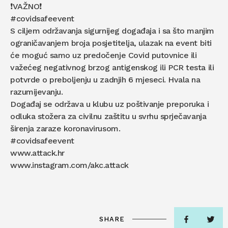
❗VAŽNO❗
#covidsafeevent
S ciljem održavanja sigurnijeg događaja i sa što manjim
ograničavanjem broja posjetitelja, ulazak na event biti
će moguć samo uz predočenje Covid putovnice ili
važećeg negativnog brzog antigenskog ili PCR testa ili
potvrde o preboljenju u zadnjih 6 mjeseci. Hvala na
razumijevanju.
Događaj se održava u klubu uz poštivanje preporuka i
odluka stožera za civilnu zaštitu u svrhu sprječavanja
širenja zaraze koronavirusom.
#covidsafeevent
www.attack.hr
www.instagram.com/akc.attack
SHARE