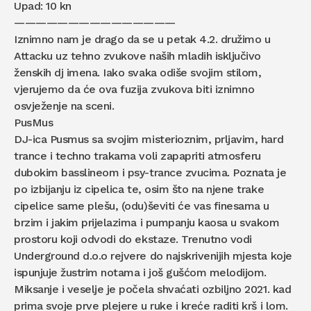
Upad: 10 kn
———————————————
Iznimno nam je drago da se u petak 4.2. družimo u
Attacku uz tehno zvukove naših mladih isključivo
ženskih dj imena. Iako svaka odiše svojim stilom,
vjerujemo da će ova fuzija zvukova biti iznimno
osvježenje na sceni.
PusMus
DJ-ica Pusmus sa svojim misterioznim, prljavim, hard
trance i techno trakama voli zapapriti atmosferu
dubokim basslineom i psy-trance zvucima. Poznata je
po izbijanju iz cipelica te, osim što na njene trake
cipelice same plešu, (odu)ševiti će vas finesama u
brzim i jakim prijelazima i pumpanju kaosa u svakom
prostoru koji odvodi do ekstaze. Trenutno vodi
Underground d.o.o rejvere do najskrivenijih mjesta koje
ispunjuje žustrim notama i još gušćom melodijom.
Miksanje i veselje je počela shvaćati ozbiljno 2021. kad
prima svoje prve plejere u ruke i kreće raditi krš i lom.