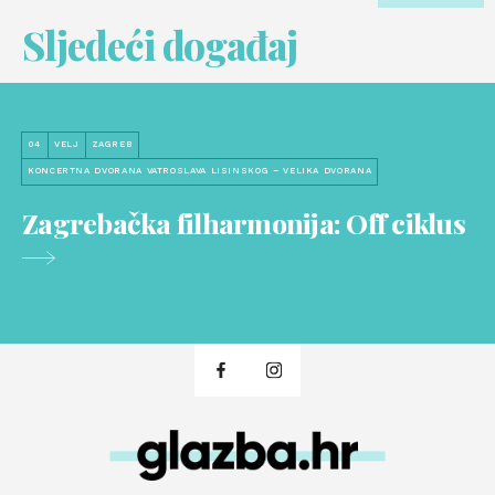
Sljedeći događaj
04
VELJ
ZAGREB
KONCERTNA DVORANA VATROSLAVA LISINSKOG – VELIKA DVORANA
Zagrebačka filharmonija: Off ciklus