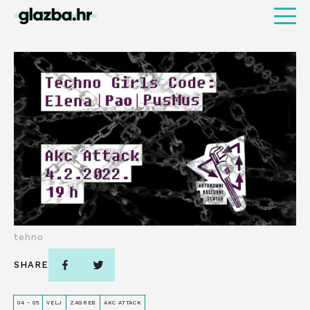
tehno
SHARE
04 - 05
VELJ
ZAGREB
AKC ATTACK