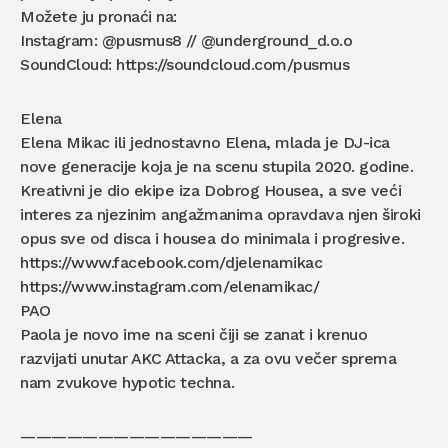
Možete ju pronaći na:
Instagram: @pusmus8 // @underground_d.o.o
SoundCloud: https://soundcloud.com/pusmus
Elena
Elena Mikac ili jednostavno Elena, mlada je DJ-ica
nove generacije koja je na scenu stupila 2020. godine.
Kreativni je dio ekipe iza Dobrog Housea, a sve veći
interes za njezinim angažmanima opravdava njen široki
opus sve od disca i housea do minimala i progresive.
https://www.facebook.com/djelenamikac
https://www.instagram.com/elenamikac/
PAO
Paola je novo ime na sceni čiji se zanat i krenuo
razvijati unutar AKC Attacka, a za ovu večer sprema
nam zvukove hypotic techna.
———————————————