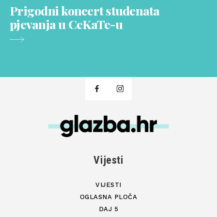
Prigodni koncert studenata
pjevanja u CeKaTe-u
Vijesti
VIJESTI
OGLASNA PLOČA
DAJ 5