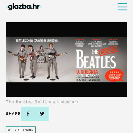
The Bootleg Beatles u Lisinskom
SHARE
09
SIJ
ZAGREB