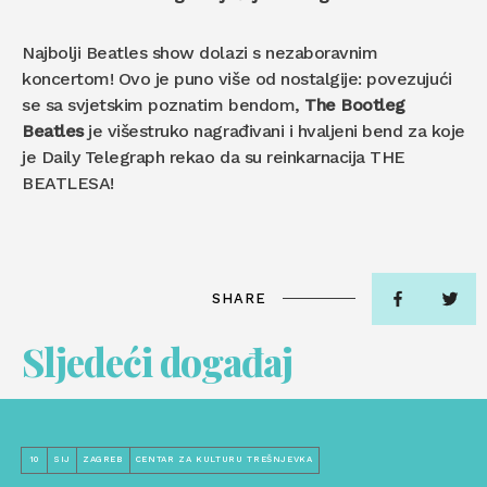
Najbolji Beatles show dolazi s nezaboravnim
koncertom! Ovo je puno više od nostalgije: povezujući
se sa svjetskim poznatim bendom,
The Bootleg
Beatles
je višestruko nagrađivani i hvaljeni bend za koje
je Daily Telegraph rekao da su reinkarnacija THE
BEATLESA!
SHARE
Sljedeći događaj
10
SIJ
ZAGREB
CENTAR ZA KULTURU TREŠNJEVKA