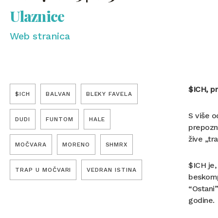
Ulaznice
Web stranica
$ICH, pr
$ICH
BALVAN
BLEKY FAVELA
S više o
DUDI
FUNTOM
HALE
prepozna
žive „tr
MOČVARA
MORENO
SHMRX
$ICH je,
TRAP U MOČVARI
VEDRAN ISTINA
beskomp
“Ostani”
godine.