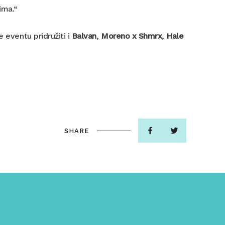
ima.“
e eventu pridružiti i
Balvan
,
Moreno x Shmrx
,
Hale
SHARE