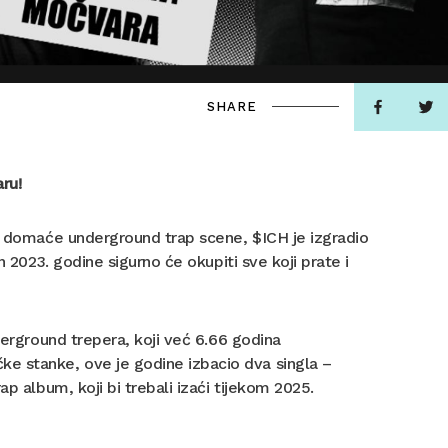
SHARE
ru!
na domaće underground trap scene, $ICH je izgradio
n 2023. godine sigurno će okupiti sve koji prate i
derground trepera, koji već 6.66 godina
e stanke, ove je godine izbacio dva singla –
p album, koji bi trebali izaći tijekom 2025.