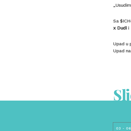
„Usudimo
Sa $ICHe
x Dudi
i
Upad u p
Upad na
Sl
03 - 0