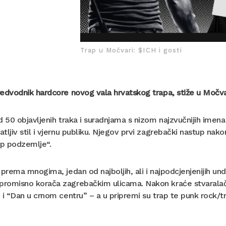
Trap u Močvari: $ICH i gosti
edvodnik hardcore novog vala hrvatskog trapa, stiže u Močva
d 50 objavljenih traka i suradnjama s nizom najzvučnijih ime
tljiv stil i vjernu publiku. Njegov prvi zagrebački nastup nako
ap podzemlje“.
 prema mnogima, jedan od najboljih, ali i najpodcjenjenijih un
romisno korača zagrebačkim ulicama. Nakon kraće stvaralačk
 i “Dan u crnom centru” – a u pripremi su trap te punk rock/tra