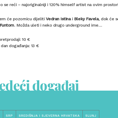
 se reći – najoriginalniji i 120% himself artist na ovim prostor
m će pozornicu dijeliti
Vedran Istina
i
Bleky Favela
, dok će s
Funtom
. Možda uleti i neko drugo underground ime…
retprodaji: 10 €
 dan događanja: 13 €
jedeći događaj
6
SRP
SREDIŠNJA I SJEVERNA HRVATSKA
SLUNJ