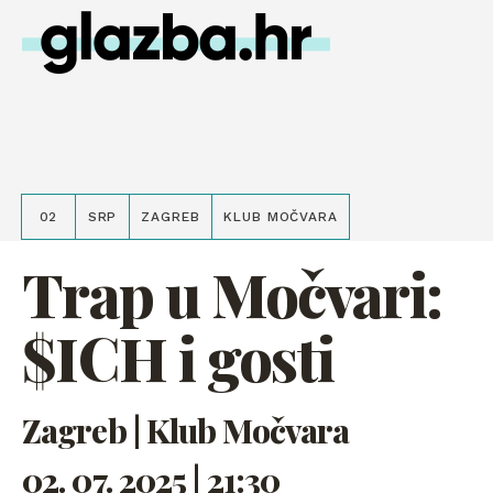
02
SRP
ZAGREB
KLUB MOČVARA
Trap u Močvari:
$ICH i gosti
Zagreb | Klub Močvara
02. 07. 2025 | 21:30