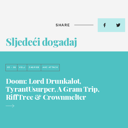
SHARE
Sljedeći događaj
05 - 06
VELJ
ZAGREB
AKC ATTACK
Doom: Lord Drunkalot,
TyrantUsurper, A Gram Trip,
RiffTree & Crownmelter