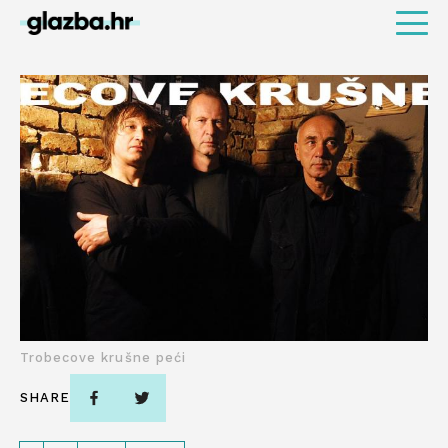
Trobecove krušne peći
SHARE