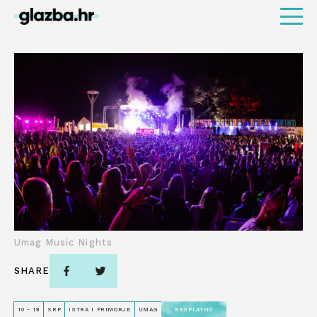
Umag Music Nights
SHARE
10 - 18
SRP
ISTRA I PRIMORJE
UMAG
BESPLATNO