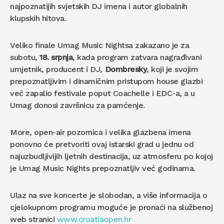
najpoznatijih svjetskih DJ imena i autor globalnih
klupskih hitova.
Veliko finale Umag Music Nightsa zakazano je za
subotu,
18. srpnja
, kada program zatvara nagrađivani
umjetnik, producent i DJ,
Dombresky
, koji je svojim
prepoznatljivim i dinamičnim pristupom house glazbi
već zapalio festivale poput Coachelle i EDC-a, a u
Umag donosi završnicu za pamćenje.
More, open-air pozornica i velika glazbena imena
ponovno će pretvoriti ovaj istarski grad u jednu od
najuzbudljivijih ljetnih destinacija, uz atmosferu po kojoj
je Umag Music Nights prepoznatljiv već godinama.
Ulaz na sve koncerte je slobodan, a više informacija o
cjelokupnom programu moguće je pronaći na službenoj
web stranici
www.croatiaopen.hr