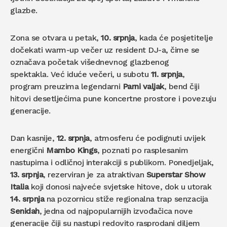
glazbe.
Zona se otvara u petak,
10. srpnja
, kada će posjetitelje
dočekati warm-up večer uz resident DJ-a, čime se
označava početak višednevnog glazbenog
spektakla. Već iduće večeri, u subotu
11. srpnja
,
program preuzima legendarni
Parni valjak
, bend čiji
hitovi desetljećima pune koncertne prostore i povezuju
generacije.
Dan kasnije,
12. srpnja
, atmosferu će podignuti uvijek
energični
Mambo Kings
, poznati po rasplesanim
nastupima i odličnoj interakciji s publikom. Ponedjeljak,
13. srpnja
, rezerviran je za atraktivan
Superstar Show
Italia
koji donosi najveće svjetske hitove, dok u utorak
14. srpnja
na pozornicu stiže regionalna trap senzacija
Senidah
, jedna od najpopularnijih izvođačica nove
generacije čiji su nastupi redovito rasprodani diljem