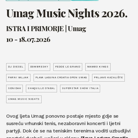
Umag Music Nights 2026.
ISTRA I PRIMORJE | Umag
10 - 18.07.2026
DJ DIESEL
DOMBRESKY
FEDDE LE GRAND
MAMBO KINGS
PARNI VALJAK
PLAVA LAGUNA CROATIA OPEN UMAG
PRLJAVO KAZALIŠTE
SENIDAH
SHAQUILLE O’NEAL
SUPERSTAR SHOW ITALIA
UMAG MUSIC NIGHTS
Ovog ljeta Umag ponovno postaje mjesto gdje se
susreću vrhunski tenis, nezaboravni koncerti i ljetni
partyji. Dok će se na teniskim terenima voditi uzbudljivi