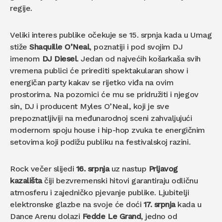
regije.
Veliki interes publike očekuje se 15. srpnja kada u Umag
stiže
Shaquille O’Neal
, poznatiji i pod svojim DJ
imenom
DJ Diesel
. Jedan od najvećih košarkaša svih
vremena publici će prirediti spektakularan show i
energičan party kakav se rijetko viđa na ovim
prostorima. Na pozornici će mu se pridružiti i njegov
sin, DJ i producent Myles O’Neal, koji je sve
prepoznatljiviji na međunarodnoj sceni zahvaljujući
modernom spoju house i hip-hop zvuka te energičnim
setovima koji podižu publiku na festivalskoj razini.
Rock večer slijedi
16. srpnja
uz nastup
Prljavog
kazališta
čiji bezvremenski hitovi garantiraju odličnu
atmosferu i zajedničko pjevanje publike. Ljubitelji
elektronske glazbe na svoje će doći
17. srpnja
kada u
Dance Arenu dolazi
Fedde Le Grand
, jedno od