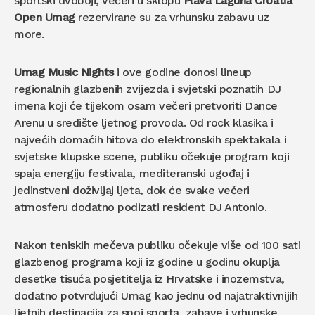
sportski dvoboji, večeri u sklopu
Plava Laguna Croatia
Open Umag
rezervirane su za vrhunsku zabavu uz
more.
Umag Music Nights
i ove godine donosi lineup
regionalnih glazbenih zvijezda i svjetski poznatih DJ
imena koji će tijekom osam večeri pretvoriti Dance
Arenu u središte ljetnog provoda. Od rock klasika i
najvećih domaćih hitova do elektronskih spektakala i
svjetske klupske scene, publiku očekuje program koji
spaja energiju festivala, mediteranski ugođaj i
jedinstveni doživljaj ljeta, dok će svake večeri
atmosferu dodatno podizati resident DJ Antonio.
Nakon teniskih mečeva publiku očekuje više od 100 sati
glazbenog programa koji iz godine u godinu okuplja
desetke tisuća posjetitelja iz Hrvatske i inozemstva,
dodatno potvrđujući Umag kao jednu od najatraktivnijih
ljetnih destinacija za spoj sporta, zabave i vrhunske