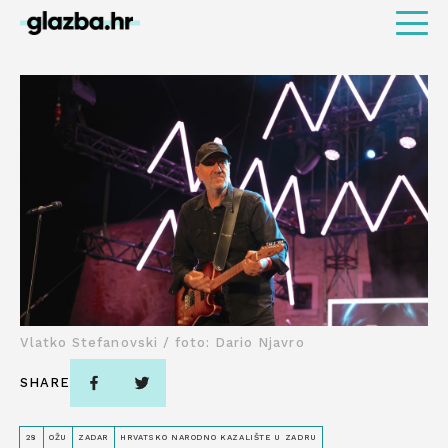
Vlatko Stefanovski / foto: Dario Njavro
SHARE
28
OŽU
ZADAR
HRVATSKO NARODNO KAZALIŠTE U ZADRU