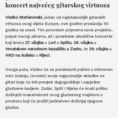
koncert najvećeg gitarskog virtuoza
Vlatko Stefanovski
, jedan od najistaknutijih gitarskih
virtuoza ovog dijela Europe, ove godine proslavlja 50
godina na sceni. Tim povodom priprema nove projekte,
poput novog albuma, ali i posebane akustične koncerte
koji kreću
27. ožujka
u
Lori
u
Splitu
,
28. ožujka
u
Hrvatskom narodnom kazalištu u Zadru
, te
29. ožujka
u
HKD na Sušaku
u
Rijeci
.
Ovoga puta, Vlatko će se predstaviti publici u intimnom
solo izdanju, izvodeći svoje najpoznatije skladbe na
gitari koje će biti presjek dugogodišnje i uspješne
glazbene karijere. Zadar, Split i Rijeka će imati priliku
doživjeti maestralnost ovog glazbenog majstora u
prostoru koji će pružiti jedinstven doživljaj njegove
glazbe.