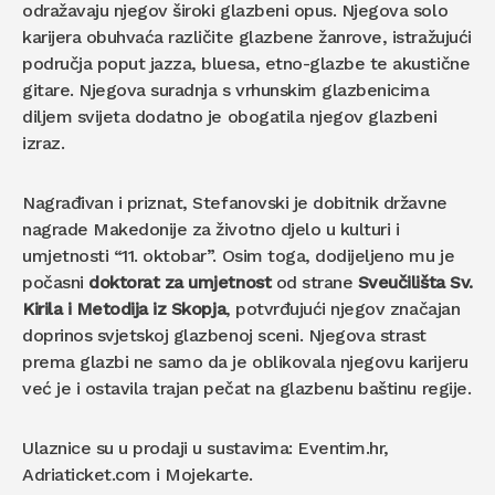
odražavaju njegov široki glazbeni opus. Njegova solo
karijera obuhvaća različite glazbene žanrove, istražujući
područja poput jazza, bluesa, etno-glazbe te akustične
gitare. Njegova suradnja s vrhunskim glazbenicima
diljem svijeta dodatno je obogatila njegov glazbeni
izraz.
Nagrađivan i priznat, Stefanovski je dobitnik državne
nagrade Makedonije za životno djelo u kulturi i
umjetnosti “11. oktobar”. Osim toga, dodijeljeno mu je
počasni
doktorat za umjetnost
od strane
Sveučilišta Sv.
Kirila i Metodija iz Skopja
, potvrđujući njegov značajan
doprinos svjetskoj glazbenoj sceni. Njegova strast
prema glazbi ne samo da je oblikovala njegovu karijeru
već je i ostavila trajan pečat na glazbenu baštinu regije.
Ulaznice su u prodaji u sustavima: Eventim.hr,
Adriaticket.com i Mojekarte.