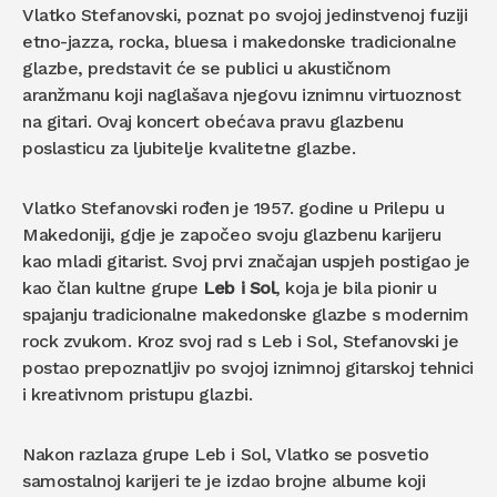
Vlatko Stefanovski, poznat po svojoj jedinstvenoj fuziji
etno-jazza, rocka, bluesa i makedonske tradicionalne
glazbe, predstavit će se publici u akustičnom
aranžmanu koji naglašava njegovu iznimnu virtuoznost
na gitari. Ovaj koncert obećava pravu glazbenu
poslasticu za ljubitelje kvalitetne glazbe.
Vlatko Stefanovski rođen je 1957. godine u Prilepu u
Makedoniji, gdje je započeo svoju glazbenu karijeru
kao mladi gitarist. Svoj prvi značajan uspjeh postigao je
kao član kultne grupe
Leb i Sol
, koja je bila pionir u
spajanju tradicionalne makedonske glazbe s modernim
rock zvukom. Kroz svoj rad s Leb i Sol, Stefanovski je
postao prepoznatljiv po svojoj iznimnoj gitarskoj tehnici
i kreativnom pristupu glazbi.
Nakon razlaza grupe Leb i Sol, Vlatko se posvetio
samostalnoj karijeri te je izdao brojne albume koji