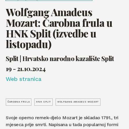
Wolfgang Amadeus
Mozart: Čarobna frula u
HNK Split (izvedbe u
listopadu)
Split | Hrvatsko narodno kazalište Split
19 - 21.10.2024
Web stranica
ČAROBNA FRULA
HNK SPLIT
WOLFGANG AMADEUS MOZART
Svoje operno remek-djelo Mozart je skladao 1791., tri
mjeseca prije smrti. Napisana u tada popularnoj formi