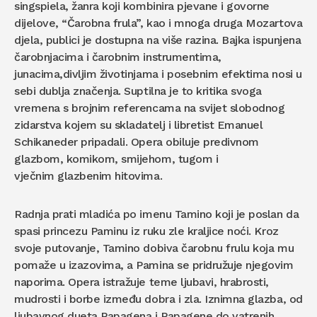
singspiela, žanra koji kombinira pjevane i govorne
dijelove, “Čarobna frula”, kao i mnoga druga Mozartova
djela, publici je dostupna na više razina. Bajka ispunjena
čarobnjacima i čarobnim instrumentima,
junacima,divljim životinjama i posebnim efektima nosi u
sebi dublja značenja. Suptilna je to kritika svoga
vremena s brojnim referencama na svijet slobodnog
zidarstva kojem su skladatelj i libretist Emanuel
Schikaneder pripadali. Opera obiluje predivnom
glazbom, komikom, smijehom, tugom i
vječnim glazbenim hitovima.
Radnja prati mladića po imenu Tamino koji je poslan da
spasi princezu Paminu iz ruku zle kraljice noći. Kroz
svoje putovanje, Tamino dobiva čarobnu frulu koja mu
pomaže u izazovima, a Pamina se pridružuje njegovim
naporima. Opera istražuje teme ljubavi, hrabrosti,
mudrosti i borbe između dobra i zla. Iznimna glazba, od
ljubavnog dueta Papagena i Papagene do vatrenih