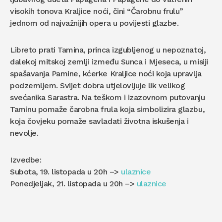
visokih tonova Kraljice noći, čini “Čarobnu frulu”
jednom od najvažnijih opera u povijesti glazbe.
Libreto prati Tamina, princa izgubljenog u nepoznatoj,
dalekoj mitskoj zemlji između Sunca i Mjeseca, u misiji
spašavanja Pamine, kćerke Kraljice noći koja upravlja
podzemljem. Svijet dobra utjelovljuje lik velikog
svećanika Sarastra. Na teškom i izazovnom putovanju
Taminu pomaže čarobna frula koja simbolizira glazbu,
koja čovjeku pomaže savladati životna iskušenja i
nevolje.
Izvedbe:
Subota, 19. listopada u 20h –>
ulaznice
Ponedjeljak, 21. listopada u 20h –>
ulaznice