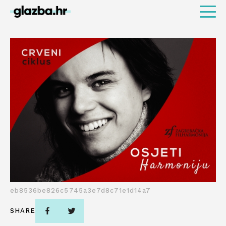
eb8536be826c5745a3e7d8c71e1d14a7
SHARE