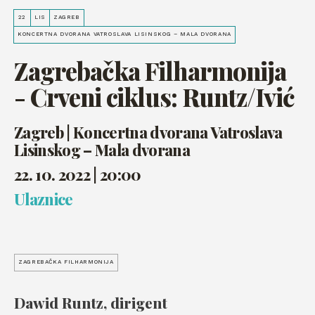
22
LIS
ZAGREB
KONCERTNA DVORANA VATROSLAVA LISINSKOG – MALA DVORANA
Zagrebačka Filharmonija
- Crveni ciklus: Runtz/Ivić
Zagreb | Koncertna dvorana Vatroslava
Lisinskog – Mala dvorana
22. 10. 2022 | 20:00
Ulaznice
ZAGREBAČKA FILHARMONIJA
Dawid Runtz, dirigent