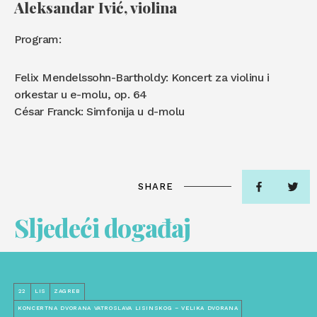
Aleksandar Ivić, violina
Program:
Felix Mendelssohn-Bartholdy: Koncert za violinu i
orkestar u e-molu, op. 64
César Franck: Simfonija u d-molu
SHARE
Sljedeći događaj
22
LIS
ZAGREB
KONCERTNA DVORANA VATROSLAVA LISINSKOG – VELIKA DVORANA