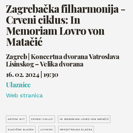
Zagrebačka filharmonija -
Crveni ciklus: In
Memoriam Lovro von
Matačić
Zagreb | Koncertna dvorana Vatroslava
Lisinskog – Velika dvorana
16. 02. 2024 | 19:30
Ulaznice
Web stranica
ANTONI WIT
CRVENI CIKLUS
IN MEMORIAM LOVRO VON MATAČIĆ
KLASIČNA GLAZBA
LISINSKI
ORKESTRALNA GLAZBA