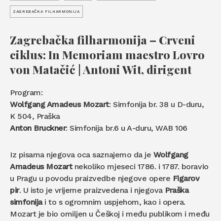
ZAGREBAČKA FILHARMONIJA
Zagrebačka filharmonija – Crveni
ciklus: In Memoriam maestro Lovro
von Matačić | Antoni Wit, dirigent
Program:
Wolfgang Amadeus Mozart
: Simfonija br. 38 u D-duru,
K 504, Praška
Anton Bruckner
: Simfonija br.6 u A-duru, WAB 106
Iz pisama njegova oca saznajemo da je
Wolfgang
Amadeus Mozart
nekoliko mjeseci 1786. i 1787. boravio
u Pragu u povodu praizvedbe njegove opere
Figarov
pir
. U isto je vrijeme praizvedena i njegova
Praška
simfonija
i to s ogromnim uspjehom, kao i opera.
Mozart je bio omiljen u Češkoj i među publikom i među