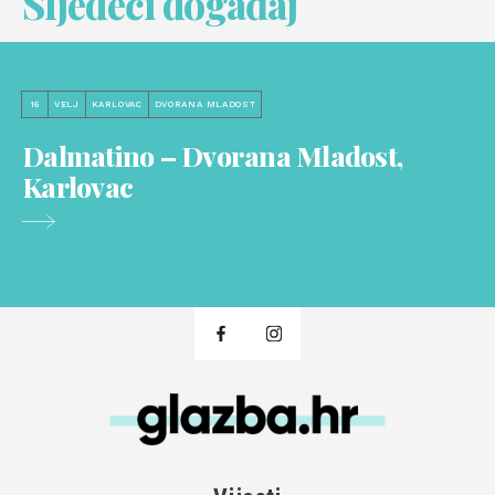
Sljedeći događaj
16
VELJ
KARLOVAC
DVORANA MLADOST
Dalmatino – Dvorana Mladost,
Karlovac