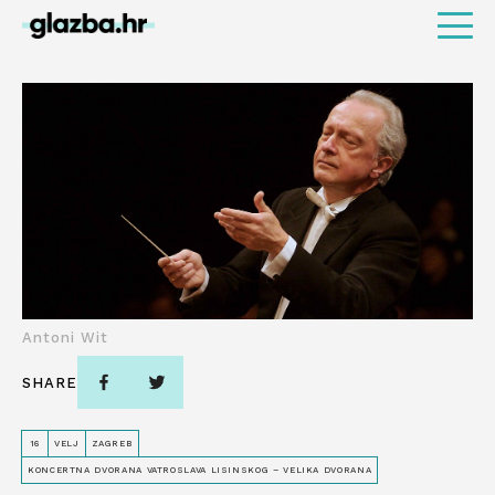
Antoni Wit
SHARE
16
VELJ
ZAGREB
KONCERTNA DVORANA VATROSLAVA LISINSKOG – VELIKA DVORANA