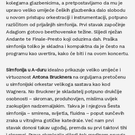
kolegama glazbenicima, a pretpostavljamo da mu je
upravo veliko umijeće čeških glazbenika dalo slobodu
u novom pristupu orkestraciji i instrumentaciji, potpuno
različitom od prijašnjih simfonija. Prvi stavak započinje
Adagiom gotovo beethovenske težine. Slijedi nježan
Andante te Finale-Presto koji oduzima dah. Praška
simfonija toliko je skladna i kompaktna da je često na
programu kao uvertira, kako će biti i na ovom koncertu.
Simfonija u A-duru
idealno prikazuje veliko umijeće i
virtuoznost
Antona Brucknera
na orguljama pretočenu
u simfonijski orkestar velikoga sastava kao kod
Wagnera. No Bruckner je skladatelj potpuno drukčije
osobnosti – skroman, produhovljen, mislima uvijek
zaokupljen nadzemaljskim. Takva je i njegova Šesta
simfonija – smirena, svijetla, fluidna – poput sunčevih
zraka u vitrajima gotičke katedrale. Već nam prvi
stavak donosi takav ugođaj, premda su prvi taktovi tihi
i skromni. Prava eksplozija slijedi tek sredinom prvoga