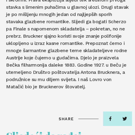
stavka s limenim puhačima u glavnoj ulozi. Drugi stavak
je po mišljenju mnogih jedan od najljepših sporih
stavaka glazbene romantike. Slijedi ga bogati Scherzo
pa Finale s napomenom skladatelja – pokretan, no ne
prebrz. Bruckner sjajno koristi svoje znanje polifonije
uklopljeno u izraz kasne romantike. Prepoznat ćemo i
mnoge šarmantne glazbene teme skladateljeve rodne
Austrije koje čujemo u gudačima. Djelo je praizvela
Bečka filharmonija daleke 1883. Godine 1927. u Beču je
utemeljeno Društvo poštovatelja Antona Brucknera, a
podružnice su mu diljem svijeta. I naš Lovro von
Matačić bio je Brucknerov štovatelj.
SHARE