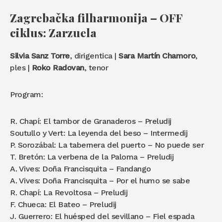
Zagrebačka filharmonija – OFF
ciklus: Zarzuela
Silvia Sanz Torre
, dirigentica |
Sara Martín Chamoro
,
ples |
Roko Radovan
, tenor
Program:
R. Chapí: El tambor de Granaderos – Preludij
Soutullo y Vert: La leyenda del beso – Intermedij
P. Sorozábal: La tabernera del puerto – No puede ser
T. Bretón: La verbena de la Paloma – Preludij
A. Vives: Doña Francisquita – Fandango
A. Vives: Doña Francisquita – Por el humo se sabe
R. Chapí: La Revoltosa – Preludij
F. Chueca: El Bateo – Preludij
J. Guerrero: El huésped del sevillano – Fiel espada