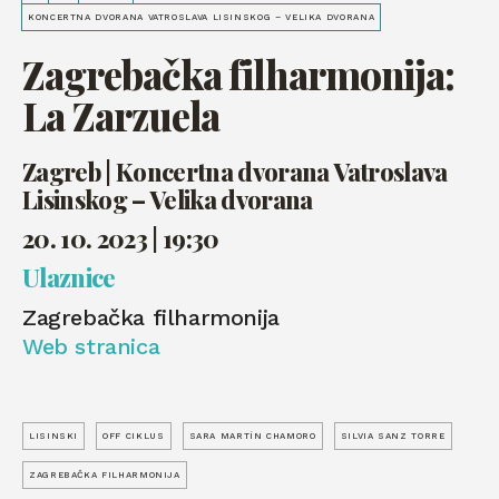
KONCERTNA DVORANA VATROSLAVA LISINSKOG – VELIKA DVORANA
Zagrebačka filharmonija:
La Zarzuela
Zagreb | Koncertna dvorana Vatroslava
Lisinskog – Velika dvorana
20. 10. 2023 | 19:30
Ulaznice
Zagrebačka filharmonija
Web stranica
LISINSKI
OFF CIKLUS
SARA MARTÍN CHAMORO
SILVIA SANZ TORRE
ZAGREBAČKA FILHARMONIJA