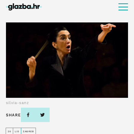
silvia-sanz
SHARE
20
LIS
ZAGREB