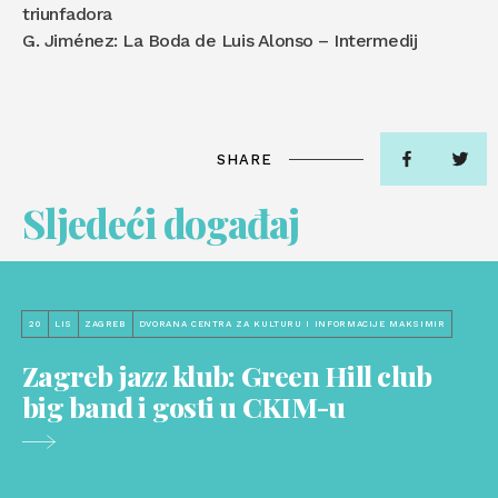
triunfadora
G. Jiménez: La Boda de Luis Alonso – Intermedij
SHARE
Sljedeći događaj
20
LIS
ZAGREB
DVORANA CENTRA ZA KULTURU I INFORMACIJE MAKSIMIR
Zagreb jazz klub: Green Hill club
big band i gosti u CKIM-u