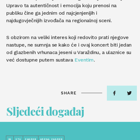
Upravo ta autentičnost i emocija koju prenosi na
publiku čine ga jednim od najcjenjenijih i
najdugovječnijih izvođača na regionalnoj sceni.
S obzirom na veliki interes koji redovito prati njegove
nastupe, ne sumnja se kako će i ovaj koncert biti jedan
od glazbenih vrhunaca jeseni u Varaždinu, a ulaznice su
već dostupne putem sustava
Eventim
.
SHARE
Sljedeći događaj
06
STU
ZAGREB
ARENA ZAGREB