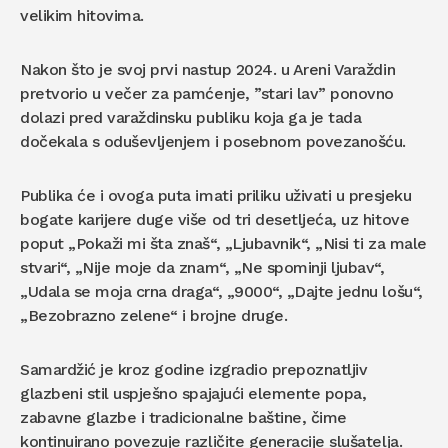
velikim hitovima.
Nakon što je svoj prvi nastup 2024. u Areni Varaždin
pretvorio u večer za pamćenje, ”stari lav” ponovno
dolazi pred varaždinsku publiku koja ga je tada
dočekala s oduševljenjem i posebnom povezanošću.
Publika će i ovoga puta imati priliku uživati u presjeku
bogate karijere duge više od tri desetljeća, uz hitove
poput „Pokaži mi šta znaš“, „Ljubavnik“, „Nisi ti za male
stvari“, „Nije moje da znam“, „Ne spominji ljubav“,
„Udala se moja crna draga“, „9000“, „Dajte jednu lošu“,
„Bezobrazno zelene“ i brojne druge.
Samardžić je kroz godine izgradio prepoznatljiv
glazbeni stil uspješno spajajući elemente popa,
zabavne glazbe i tradicionalne baštine, čime
kontinuirano povezuje različite generacije slušatelja.