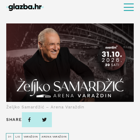
Željko Samardžić – Arena Varaždin
SHARE
31
LIS
VARAŽDIN
ARENA VARAŽDIN