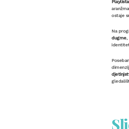
Playlist
aranžman
ostaje s
Na progr
dugme
,
identite
Poseban 
dimenzij
djetinjs
gledališ
Sl