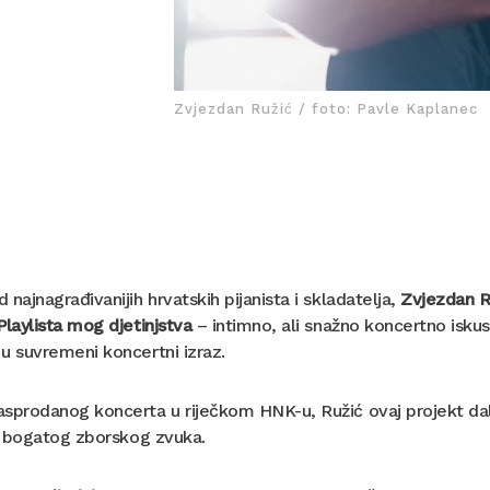
Zvjezdan Ružić / foto: Pavle Kaplanec
 najnagrađivanijih hrvatskih pijanista i skladatelja,
Zvjezdan R
Playlista mog djetinjstva
– intimno, ali snažno koncertno isk
u suvremeni koncertni izraz.
sprodanog koncerta u riječkom HNK-u, Ružić ovaj projekt dalj
 i bogatog zborskog zvuka.