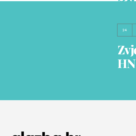
24
Zvj
HN