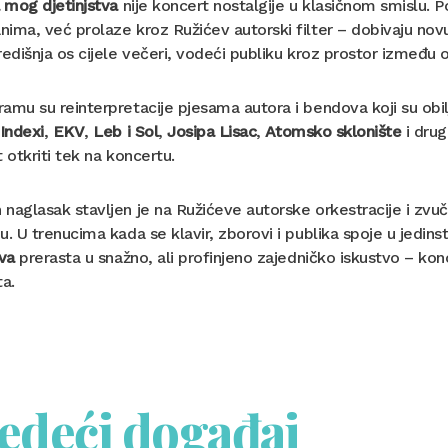
a mog djetinjstva
nije koncert nostalgije u klasičnom smislu. 
ima, već prolaze kroz Ružićev autorski filter – dobivaju nov
redišnja os cijele večeri, vodeći publiku kroz prostor između 
amu su reinterpretacije pjesama autora i bendova koji su obilj
Indexi
,
EKV
,
Leb i Sol
,
Josipa Lisac
,
Atomsko sklonište
i drug
t otkriti tek na koncertu.
naglasak stavljen je na Ružićeve autorske orkestracije i zvu
u. U trenucima kada se klavir, zborovi i publika spoje u jedin
tva
prerasta u snažno, ali profinjeno zajedničko iskustvo – konc
ta.
jedeći događaj