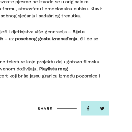
Poznate pjesme ne izvode se u originalnim
u formu, atmosferu i emocionalnu dubinu. Klavir
osobnog sjećanja i sadašnjeg trenutka.
ežili djetinjstva više generacija –
Bijelo
ih – uz
posebnog gosta iznenađenja
, čiji će se
čne teksture koje projektu daju gotovo filmsku
stvenom doživljaju,
Playlista mog
ert koji briše jasnu granicu između pozornice i
SHARE