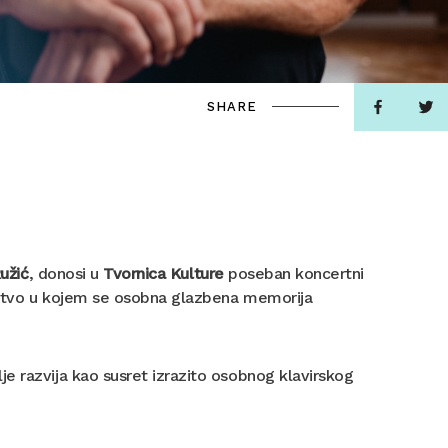
SHARE
užić
, donosi u
Tvornica Kulture
poseban koncertni
ustvo u kojem se osobna glazbena memorija
e razvija kao susret izrazito osobnog klavirskog