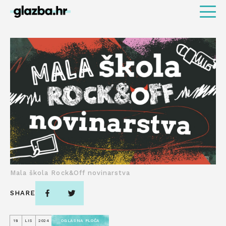
Mala škola Rock&Off novinarstva
SHARE
18
LIS
2024
OGLASNA PLOČA