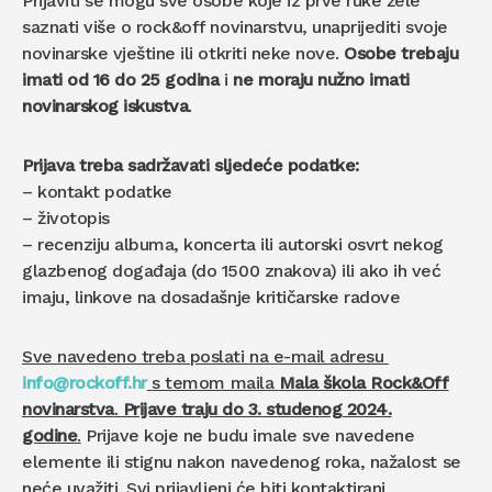
Prijaviti se mogu sve osobe koje iz prve ruke žele
saznati više o rock&off novinarstvu, unaprijediti svoje
novinarske vještine ili otkriti neke nove.
Osobe trebaju
imati od
16 do 25 godina
i
ne moraju nužno imati
novinarskog iskustva
.
Prijava treba sadržavati sljedeće podatke:
– kontakt podatke
– životopis
– recenziju albuma, koncerta ili autorski osvrt nekog
glazbenog događaja (do 1500 znakova) ili ako ih već
imaju, linkove na dosadašnje kritičarske radove
Sve navedeno treba poslati na e-mail adresu
info@rockoff.hr
s temom maila
Mala škola Rock&Off
novinarstva
.
Prijave traju do 3. studenog 2024.
godine
.
Prijave koje ne budu imale sve navedene
elemente ili stignu nakon navedenog roka, nažalost se
neće uvažiti. Svi prijavljeni će biti kontaktirani