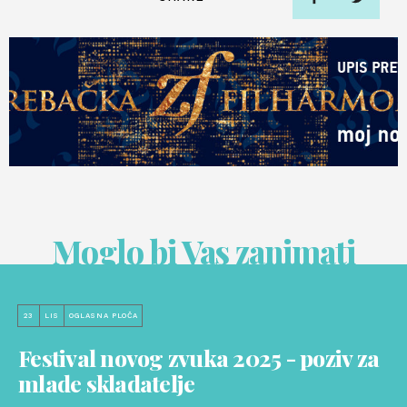
Moglo bi Vas zanimati
23
LIS
OGLASNA PLOČA
Festival novog zvuka 2025 - poziv za
mlade skladatelje