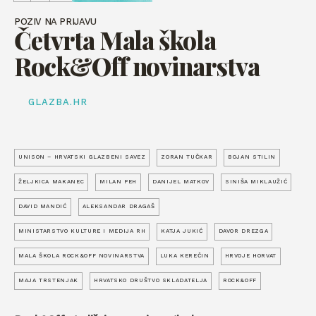
POZIV NA PRIJAVU
Četvrta Mala škola
Rock&Off novinarstva
GLAZBA.HR
UNISON – HRVATSKI GLAZBENI SAVEZ
ZORAN TUČKAR
BOJAN STILIN
ŽELJKICA MAKANEC
MILAN PEH
DANIJEL MATKOV
SINIŠA MIKLAUŽIĆ
DAVID MANDIĆ
ALEKSANDAR DRAGAŠ
MINISTARSTVO KULTURE I MEDIJA RH
KATJA JUKIĆ
DAVOR DREZGA
MALA ŠKOLA ROCK&OFF NOVINARSTVA
LUKA KEREČIN
HRVOJE HORVAT
MAJA TRSTENJAK
HRVATSKO DRUŠTVO SKLADATELJA
ROCK&OFF