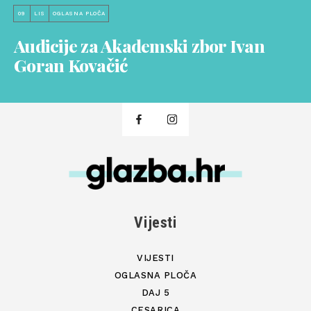
09
LIS
OGLASNA PLOČA
Audicije za Akademski zbor Ivan
Goran Kovačić
Vijesti
VIJESTI
OGLASNA PLOČA
DAJ 5
CESARICA