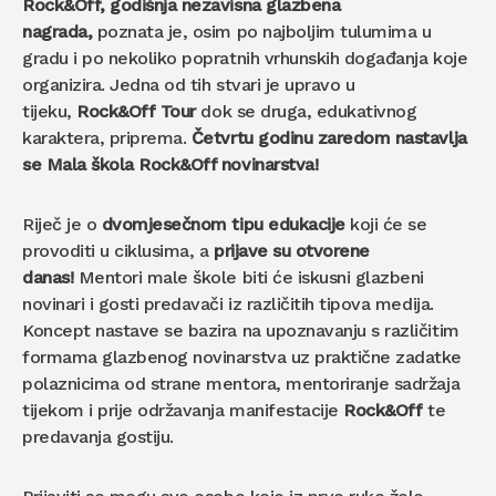
Rock&Off,
godišnja nezavisna glazbena
nagrada,
poznata je, osim po najboljim tulumima u
gradu i po nekoliko popratnih vrhunskih događanja koje
organizira. Jedna od tih stvari je upravo u
tijeku,
Rock&Off
Tour
dok se druga, edukativnog
karaktera, priprema.
Četvrtu godinu zaredom nastavlja
se
Mala škola Rock&Off novinarstva!
Riječ je o
dvomjesečnom tipu edukacije
koji će se
provoditi u ciklusima, a
prijave su otvorene
danas!
Mentori male škole biti će iskusni glazbeni
novinari i gosti predavači iz različitih tipova medija.
Koncept nastave se bazira na upoznavanju s različitim
formama glazbenog novinarstva uz praktične zadatke
polaznicima od strane mentora, mentoriranje sadržaja
tijekom i prije održavanja manifestacije
Rock&Off
te
predavanja gostiju.