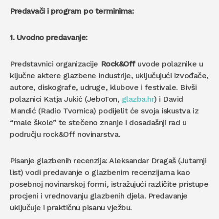
Predavači i program po terminima:
1. Uvodno predavanje:
Predstavnici organizacije
Rock&Off
uvode polaznike u
ključne aktere glazbene industrije, uključujući izvođače,
autore, diskografe, udruge, klubove i festivale. Bivši
polaznici Katja Jukić (JeboTon,
glazba.hr
) i David
Mandić (Radio Tvornica) podijelit će svoja iskustva iz
“male škole” te stečeno znanje i dosadašnji rad u
području rock&Off
novinarstva.
Pisanje glazbenih recenzija: Aleksandar Dragaš (Jutarnji
list) vodi predavanje o glazbenim recenzijama kao
posebnoj novinarskoj formi, istražujući različite pristupe
procjeni i vrednovanju glazbenih djela. Predavanje
uključuje i praktičnu pisanu vježbu.