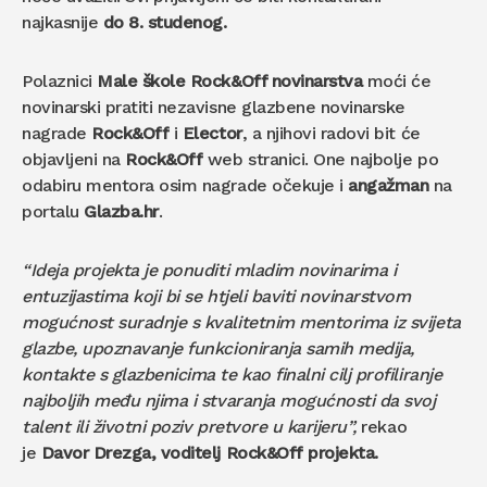
najkasnije
do 8. studenog.
Polaznici
Male škole Rock&Off novinarstva
moći će
novinarski pratiti nezavisne glazbene novinarske
nagrade
Rock&Off
i
Elector
, a njihovi radovi bit će
objavljeni na
Rock&Off
web stranici. One najbolje po
odabiru mentora osim nagrade očekuje i
angažman
na
portalu
Glazba.hr
.
“Ideja projekta je ponuditi mladim novinarima i
entuzijastima koji bi se htjeli baviti novinarstvom
mogućnost suradnje s kvalitetnim mentorima iz svijeta
glazbe, upoznavanje funkcioniranja samih medija,
kontakte s glazbenicima te kao finalni cilj profiliranje
najboljih među njima i stvaranja mogućnosti da svoj
talent ili životni poziv pretvore u karijeru”,
rekao
je
Davor Drezga, voditelj Rock&Off projekta.