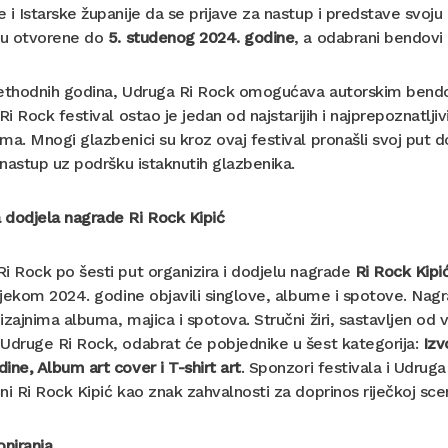
 i Istarske županije da se prijave za nastup i predstave svoj
su otvorene do
5. studenog 2024. godine
, a odabrani bendovi 
rethodnih godina, Udruga Ri Rock omogućava autorskim bendo
 Ri Rock festival ostao je jedan od najstarijih i najprepoznatlj
ma. Mnogi glazbenici su kroz ovaj festival pronašli svoj put d
i nastup uz podršku istaknutih glazbenika.
 dodjela nagrade Ri Rock Kipić
i Rock po šesti put organizira i dodjelu nagrade
Ri Rock Kipi
tijekom 2024. godine objavili singlove, albume i spotove. Nagra
izajnima albuma, majica i spotova. Stručni žiri, sastavljen od
Udruge Ri Rock, odabrat će pobjednike u šest kategorija:
Izv
ine, Album art cover i T-shirt art
. Sponzori festivala i Udrug
ni Ri Rock Kipić kao znak zahvalnosti za doprinos riječkoj scen
oniranja