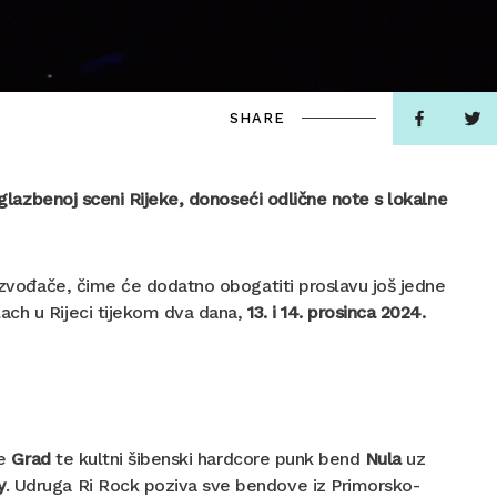
SHARE
 glazbenoj sceni Rijeke, donoseći odlične note s lokalne
 izvođače, čime će dodatno obogatiti proslavu još jedne
ach u Rijeci tijekom dva dana,
1
3. i 14. prosinca 2024.
e
Grad
te kultni šibenski hardcore punk bend
Nula
uz
y
. Udruga Ri Rock poziva sve bendove iz Primorsko-