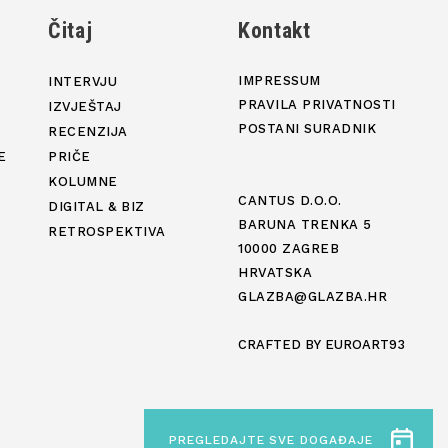
j
Čitaj
Kontakt
IMPRESSUM
INTERVJU
PRAVILA PRIVATNOSTI
IZVJEŠTAJ
POSTANI SURADNIK
RECENZIJA
E
PRIČE
KOLUMNE
CANTUS D.O.O.
DIGITAL & BIZ
BARUNA TRENKA 5
RETROSPEKTIVA
10000 ZAGREB
HRVATSKA
GLAZBA@GLAZBA.HR
CRAFTED BY
EUROART93
PREGLEDAJTE SVE DOGAĐAJE