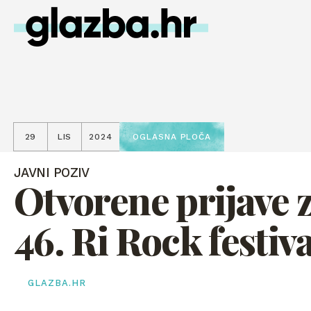
29
LIS
2024
OGLASNA PLOČA
JAVNI POZIV
Otvorene prijave 
46. Ri Rock festiva
GLAZBA.HR