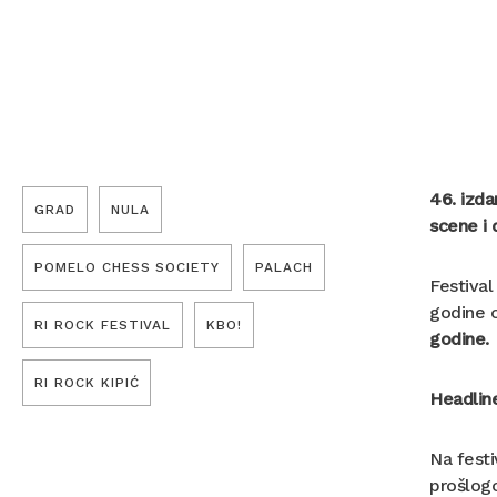
46. izda
GRAD
NULA
scene i 
POMELO CHESS SOCIETY
PALACH
Festival
godine o
RI ROCK FESTIVAL
KBO!
godine.
RI ROCK KIPIĆ
Headliner
Na festi
prošlogo