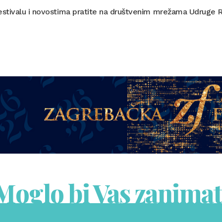
estivalu i novostima pratite na društvenim mrežama Udruge R
Moglo bi Vas zanimat