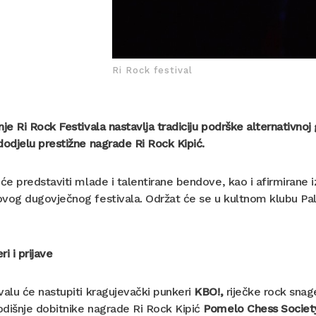
Ri Rock festival
nje Ri Rock Festivala
nastavlja tradiciju podrške alternativnoj
dodjelu prestižne nagrade Ri Rock Kipić.
 će predstaviti mlade i talentirane bendove, kao i afirmirane
vog dugovječnog festivala. Održat će se u kultnom klubu Pal
i i prijave
valu će nastupiti kragujevački punkeri
KBO!,
riječke rock snag
dišnje dobitnike nagrade Ri Rock Kipić
Pomelo Chess Societ