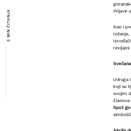
goranske
Prijave 
3 MIN ČITANJA
Kao i p
izdanja,
izvođači
revijaln
Svečana
Udruga R
koji su 
svojim d
članova 
Spot god
simbolič
Akcija d