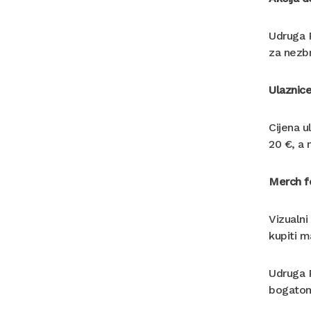
Udruga R
za nezbr
Ulaznic
Cijena u
20 €, a 
Merch f
Vizualni
kupiti m
Udruga R
bogatom 