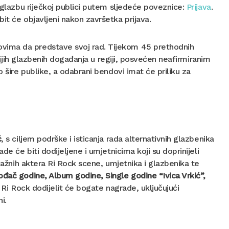
u glazbu riječkoj publici putem sljedeće poveznice:
Prijava
.
bit će objavljeni nakon završetka prijava.
vima da predstave svoj rad. Tijekom 45 prethodnih
ivijih glazbenih događanja u regiji, posvećen neafirmiranim
o šire publike, a odabrani bendovi imat će priliku za
ć
, s ciljem podrške i isticanja rada alternativnih glazbenika
de će biti dodijeljene i umjetnicima koji su doprinijeli
 važnih aktera Ri Rock scene, umjetnika i glazbenika te
ođač godine, Album godine, Single godine “Ivica Vrkić”,
a Ri Rock dodijelit će bogate nagrade, uključujući
i.