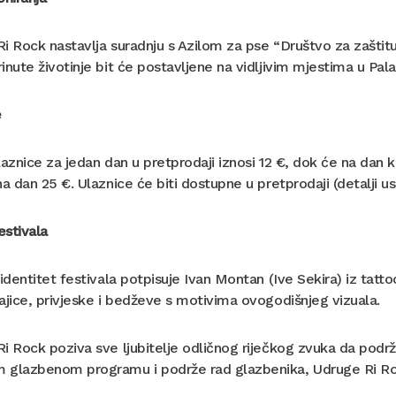
i Rock nastavlja suradnju s Azilom za pse “Društvo za zaštitu 
inute životinje bit će postavljene na vidljivim mjestima u Pala
e
laznice za jedan dan u pretprodaji iznosi 12 €, dok će na dan ko
na dan 25 €. Ulaznice će biti dostupne u pretprodaji (detalji us
estivala
 identitet festivala potpisuje Ivan Montan (Ive Sekira) iz tatto
ajice, privjeske i bedževe s motivima ovogodišnjeg vizuala.
i Rock poziva sve ljubitelje odličnog riječkog zvuka da podrže
glazbenom programu i podrže rad glazbenika, Udruge Ri Rock 