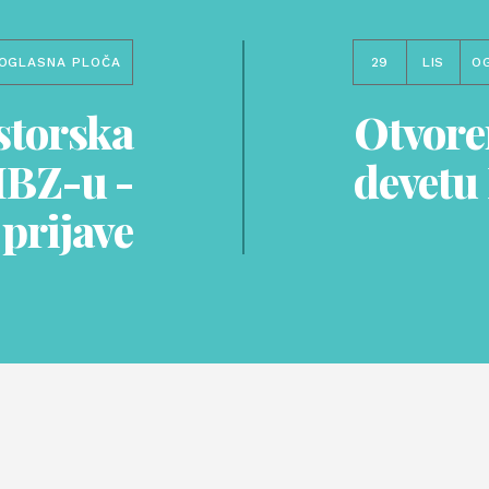
OGLASNA PLOČA
29
LIS
O
storska
Otvoren
MBZ-u -
devetu
 prijave