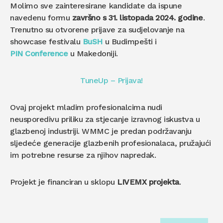
Molimo sve zainteresirane kandidate da ispune
navedenu formu
završno s 31. listopada 2024. godine
.
Trenutno su otvorene prijave za sudjelovanje na
showcase festivalu
BuSH
u Budimpešti i
PIN Conference
u Makedoniji.
TuneUp – Prijava!
Ovaj projekt mladim profesionalcima nudi
neusporedivu priliku za stjecanje izravnog iskustva u
glazbenoj industriji. WMMC je predan podržavanju
sljedeće generacije glazbenih profesionalaca, pružajući
im potrebne resurse za njihov napredak.
Projekt je financiran u sklopu
LIVEMX projekta
.