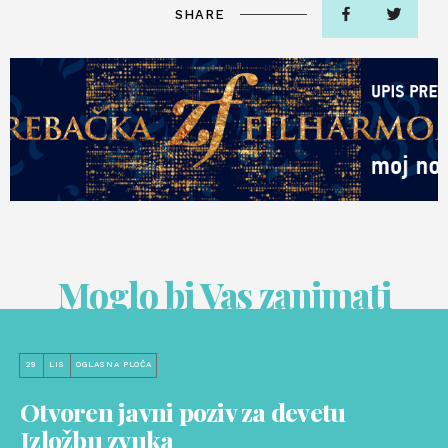
SHARE
Moglo bi Vas zanimati
29
LIS
OGLASNA PLOČA
Otvoren javni poziv za devetu
Izložbu zvuka