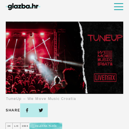
TuneUp – We Move Music Croatia
SHARE
24
LIS
2024
OGLASNA PLOČA