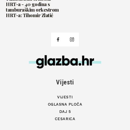
HRT-a - 40 godina s
tamburaškim orkestrom
HRT-a: Tihomir Zlatić
Vijesti
VIJESTI
OGLASNA PLOČA
DAJ 5
CESARICA