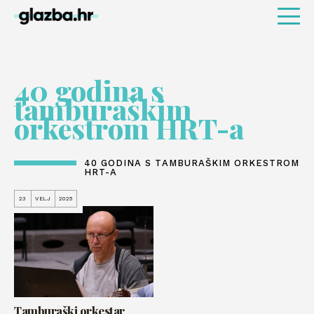
40 godina s
tamburaškim
orkestrom HRT-a
40 GODINA S TAMBURAŠKIM ORKESTROM
HRT-A
23
VELJ
2025
Tamburaški orkestar