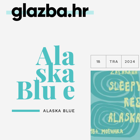
Ala
ska
18
TRA
2024
Blu e
ALASKA BLUE