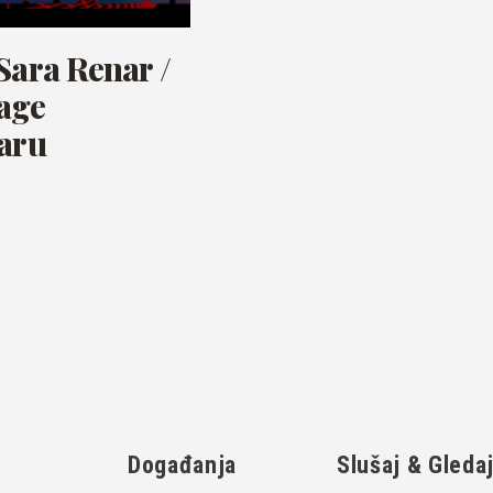
Sara Renar /
tage
Baru
Događanja
Slušaj & Gleda