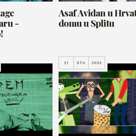
tage
Asaf Avidan u Hrv
aru -
domu u Splitu
!
21
STU
2023