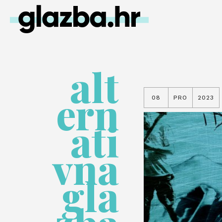
alt
ern
08
PRO
2023
ati
vna
gla