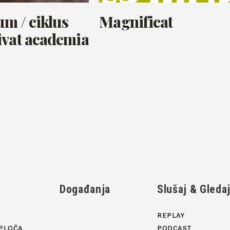
um / ciklus
Magnificat
ivat academia
Događanja
Slušaj & Gleda
REPLAY
PLOČA
PODCAST