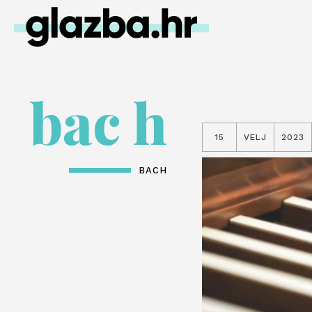
bac h
15
VELJ
2023
BACH