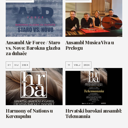
Ansambl Air Force / Staro
Ansambl Musica Viva u
vs. Novo: Barokna glazba
Prelogu
za duhače
21
SIJ
2024
11
VELJ
2024
Harmony of Nations u
Hrvatski barokni ansambl:
Kerempuhu
Telemannia