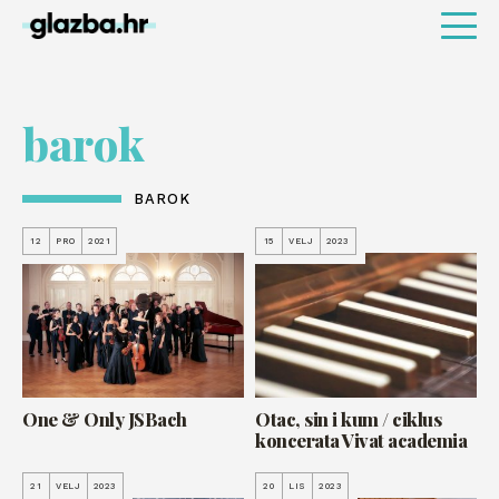
barok
BAROK
12
PRO
2021
15
VELJ
2023
One & Only JSBach
Otac, sin i kum / ciklus
koncerata Vivat academia
21
VELJ
2023
20
LIS
2023